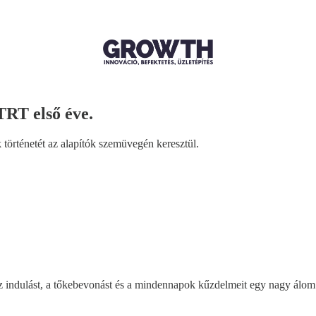
TRT első éve.
rténetét az alapítók szemüvegén keresztül.
 indulást, a tőkebevonást és a mindennapok kűzdelmeit egy nagy álo