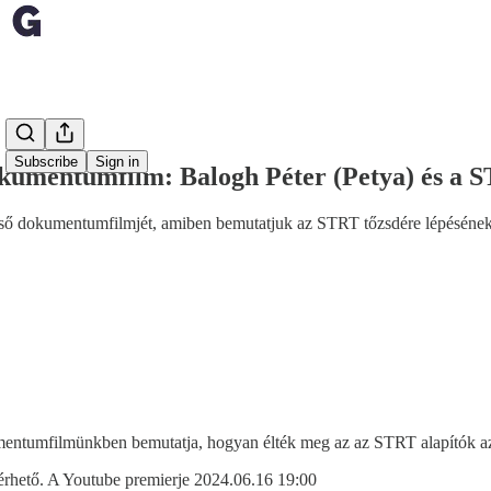
Share from 0:00
Subscribe
Sign in
kumentumfilm: Balogh Péter (Petya) és a S
 dokumentumfilmjét, amiben bemutatjuk az STRT tőzsdére lépésének tö
mentumfilmünkben bemutatja, hogyan élték meg az az STRT alapítók az
lérhető. A Youtube premierje 2024.06.16 19:00