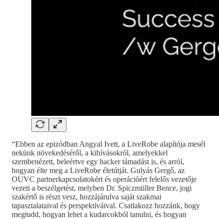
“Ebben az epizódban Angyal Ivett, a LiveRobe alapítója mesél
nekünk növekedéséről, a kihívásokról, amelyekkel
szembenézett, beleértve egy hacker támadást is, és arról,
hogyan élte meg a LiveRobe életútját. Gulyás Gergő, az
OUVC partnerkapcsolatokért és operációért felelős vezetője
vezeti a beszélgetést, melyben Dr. Spiczmüller Bence, jogi
szakértő is részt vesz, hozzájárulva saját szakmai
tapasztalataival és perspektíváival. Csatlakozz hozzánk, hogy
megtudd, hogyan lehet a kudarcokból tanulni, és hogyan