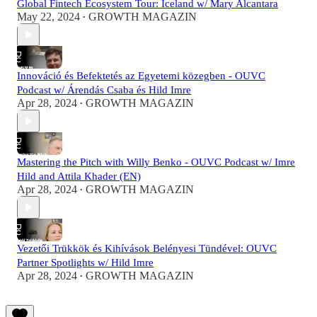
Global Fintech Ecosystem Tour: Iceland w/ Mary Alcantara
May 22, 2024
GROWTH MAGAZIN
•
Innováció és Befektetés az Egyetemi közegben - OUVC
Podcast w/ Árendás Csaba és Hild Imre
Apr 28, 2024
GROWTH MAGAZIN
•
Mastering the Pitch with Willy Benko - OUVC Podcast w/ Imre
Hild and Attila Khader (EN)
Apr 28, 2024
GROWTH MAGAZIN
•
Vezetői Trükkök és Kihívások Belényesi Tündével: OUVC
Partner Spotlights w/ Hild Imre
Apr 28, 2024
GROWTH MAGAZIN
•