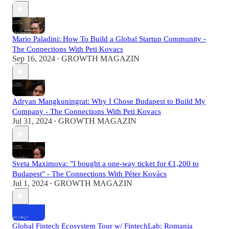
Mario Paladini: How To Build a Global Startup Community -
The Connections With Peti Kovacs
Sep 16, 2024
GROWTH MAGAZIN
•
Adryan Mangkuningrat: Why I Chose Budapest to Build My
Company - The Connections With Peti Kovacs
Jul 31, 2024
GROWTH MAGAZIN
•
Sveta Maximova: "I bought a one-way ticket for €1,200 to
Budapest" - The Connections With Péter Kovács
Jul 1, 2024
GROWTH MAGAZIN
•
Global Fintech Ecosystem Tour w/ FintechLab: Romania