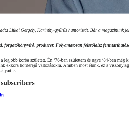
a Litkai Gergely, Karinthy-gyűrűs humoristát. Bár a magazinunk jellem
éd, forgatókönyvíró, producer. Folyamatosan felszólalsz fenntarthat
t a legjobb korba született. Én ‘76-ban születtem és ugye ‘84-ben még 
unk ekkora horderejű változásokra. Amiben most élünk, ez a viszonylag
ályait is.
d subscribers
in