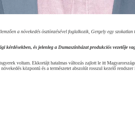
zően a növekedés ösztönzésével foglalkozik, Gergely egy szokatlan tém
ósági kérdésekben, és jelenleg a Dumaszínházat produkciós vezetője v
kisgyerek voltam. Ekkortájt hatalmas változás zajlott le itt Magyarors
 növekedés központú és a természetet abszolút rosszul kezelő rendsze