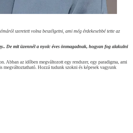
áról szeretett volna beszélgetni, ami még érdekesebbé tette az
agy.. De mit üzennél a nyolc éves önmagadnak, hogyan fog alakulni
zágon. Abban az időben megváltozott egy rendszer, egy paradigma, ami
r is megváltoztatható. Hozzá tudunk szokni és képesek vagyunk