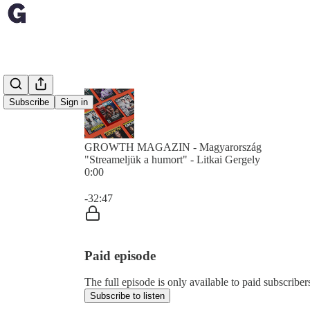
Subscribe
Sign in
GROWTH MAGAZIN - Magyarország
"Streameljük a humort" - Litkai Gergely
0:00
Current time: 0:00 / Total time: -32:47
-32:47
Paid episode
The full episode is only available to paid subscrib
Subscribe to listen