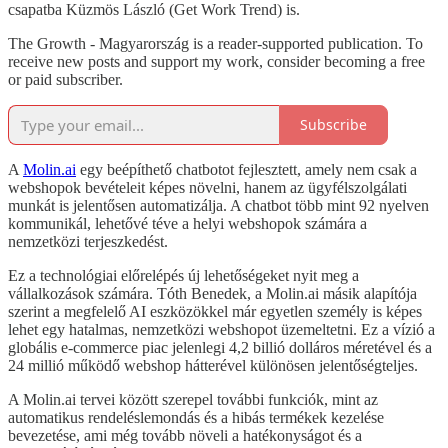
csapatba Küzmös László (Get Work Trend) is.
The Growth - Magyarország is a reader-supported publication. To
receive new posts and support my work, consider becoming a free
or paid subscriber.
Subscribe
A
Molin.ai
egy beépíthető chatbotot fejlesztett, amely nem csak a
webshopok bevételeit képes növelni, hanem az ügyfélszolgálati
munkát is jelentősen automatizálja. A chatbot több mint 92 nyelven
kommunikál, lehetővé téve a helyi webshopok számára a
nemzetközi terjeszkedést.
Ez a technológiai előrelépés új lehetőségeket nyit meg a
vállalkozások számára. Tóth Benedek, a Molin.ai másik alapítója
szerint a megfelelő AI eszközökkel már egyetlen személy is képes
lehet egy hatalmas, nemzetközi webshopot üzemeltetni. Ez a vízió a
globális e-commerce piac jelenlegi 4,2 billió dolláros méretével és a
24 millió működő webshop hátterével különösen jelentőségteljes.
A Molin.ai tervei között szerepel további funkciók, mint az
automatikus rendeléslemondás és a hibás termékek kezelése
bevezetése, ami még tovább növeli a hatékonyságot és a