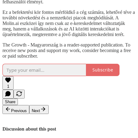
felhasználói élményt.
Ez a befektetési kör fontos mérföldkő a cég számára, lehetővé téve a
további növekedést és a nemzetközi piacok meghódítását. A
Molin.ai eszközei így nem csak az e-kereskedelmet változtatják
meg, hanem a vállalkozások és az AI közötti interakciókat is
újraértelmezik, megteremtve a jövő digitális kereskedelmi terét.
The Growth - Magyarország is a reader-supported publication. To
receive new posts and support my work, consider becoming a free
or paid subscriber.
Subscribe
1
Share
Previous
Next
Discussion about this post