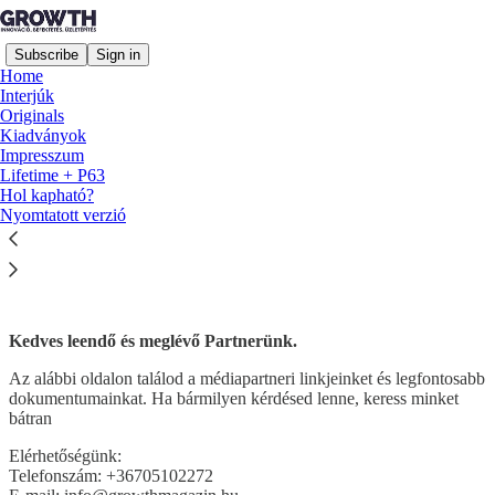
Subscribe
Sign in
Home
Interjúk
Originals
Kiadványok
Impresszum
Read distraction-free on Substack
Lifetime + P63
Hol kapható?
Nyomtatott verzió
Médiapartner
Kedves leendő és meglévő Partnerünk.
Az alábbi oldalon találod a médiapartneri linkjeinket és legfontosabb
dokumentumainkat. Ha bármilyen kérdésed lenne, keress minket
bátran
Elérhetőségünk:
Telefonszám: +36705102272