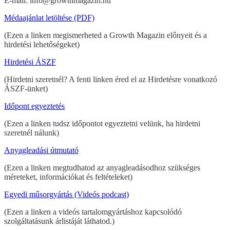
E-mail: info@growthmagazin.hu
Médaajánlat letöltése (PDF)
(Ezen a linken megismerheted a Growth Magazin előnyeit és a
hirdetési lehetőségeket)
Hirdetési ÁSZF
(Hirdetni szeretnél? A fenti linken éred el az Hirdetésre vonatkozó
ÁSZF-ünket)
Időpont egyeztetés
(Ezen a linken tudsz időpontot egyeztetni velünk, ha hirdetni
szeretnél nálunk)
Anyagleadási útmutató
(Ezen a linken megtudhatod az anyagleadásodhoz szükséges
méreteket, információkat és feltételeket)
Egyedi műsorgyártás (Videós podcast)
(Ezen a linken a videós tartalomgyártáshoz kapcsolódó
szolgáltatásunk árlistáját láthatod.)