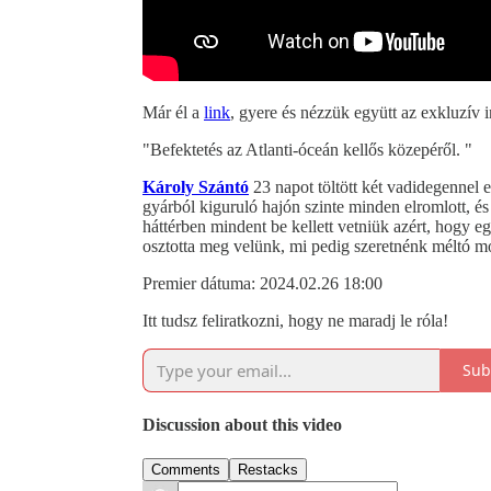
Már él a
link
, gyere és nézzük együtt az exkluzív i
"Befektetés az Atlanti-óceán kellős közepéről. "
Károly Szántó
23 napot töltött két vadidegennel eg
gyárból kiguruló hajón szinte minden elromlott, 
háttérben mindent be kellett vetniük azért, hogy eg
osztotta meg velünk, mi pedig szeretnénk méltó mó
Premier dátuma: 2024.02.26 18:00
Itt tudsz feliratkozni, hogy ne maradj le róla!
Sub
Discussion about this video
Comments
Restacks