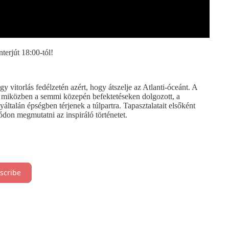
nterjút 18:00-tól!
y vitorlás fedélzetén azért, hogy átszelje az Atlanti-óceánt. A
és miközben a semmi közepén befektetéseken dolgozott, a
yáltalán épségben térjenek a túlpartra. Tapasztalatait elsőként
don megmutatni az inspiráló történetet.
scribe