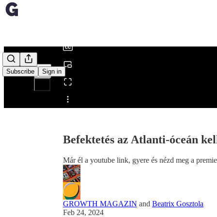
0:00
/
Subscribe
Sign in
Share from 0:00
Befektetés az Atlanti-óceán kel
Már él a youtube link, gyere és nézd meg a premie
GROWTH MAGAZIN
and
Beatrix Gosztola
Feb 24, 2024