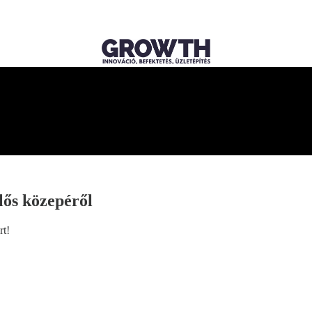
lős közepéről
rt!