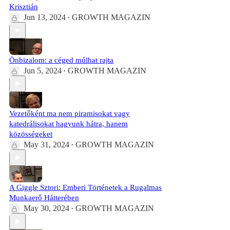
Krisztián
Jun 13, 2024
GROWTH MAGAZIN
•
Önbizalom: a céged múlhat rajta
Jun 5, 2024
GROWTH MAGAZIN
•
Vezetőként ma nem piramisokat vagy
katedrálisokat hagyunk hátra, hanem
közösségeket
May 31, 2024
GROWTH MAGAZIN
•
A Giggle Sztori: Emberi Történetek a Rugalmas
Munkaerő Hátterében
May 30, 2024
GROWTH MAGAZIN
•