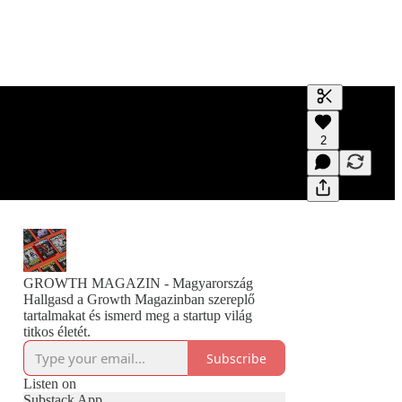
Generate tra
2
A transcript 
editing.
GROWTH MAGAZIN - Magyarország
Hallgasd a Growth Magazinban szereplő
tartalmakat és ismerd meg a startup világ
titkos életét.
Subscribe
Listen on
Substack App