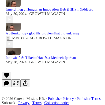
Ismerd meg a Hungarian Innovation Hub (HIH) működését
May 30, 2024
GROWTH MAGAZIN
•
A célunk, hogy globális problémákat oldjunk meg
May 30, 2024
GROWTH MAGAZIN
•
Innováció és Tőkebefektetés a Medtech Iparban
May 28, 2024
GROWTH MAGAZIN
•
© 2026 Growth Masters Kft.
·
Publisher Privacy
∙
Publisher Terms
Substack
·
Privacy
∙
Terms
∙
Collection notice