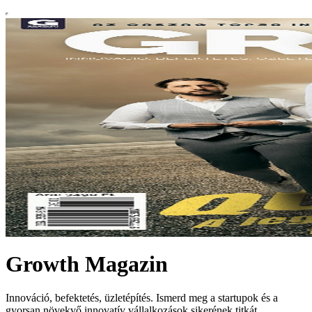
Growth Magazin
Innováció, befektetés, üzletépítés. Ismerd meg a startupok és a
gyorsan növekvő innovatív vállalkozások sikerének titkát.