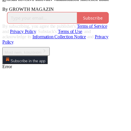
By GROWTH MAGAZIN
Subscribe
By subscribing, you agree the publisher's
Terms of Service
and
Privacy Policy
, Substack's
Terms of Use
, and
acknowledge its
Information Collection Notice
and
Privacy
Policy
.
Most nem, köszönöm
Subscribe in the app
Error