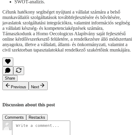
SWOT-analízis.
Célunk hatékony segítséget nyújtani a vállalat számára a belső
munkavállalói szolgáltatások továbbfejlesztésére és bővítésére,
javaslatok szolgáltatási integrációkra, valamint információs segítség
a vállalati készség- és kompetenciaképzések számára,
Támaszkodunk a Homo Oecologicus Alapítvány saját fejlesztésű
online kérdőívszerkesztő felületére, a rendelkezésre álló módszertani
anyagokra, illetve a vállalati, állami- és önkormányzati, valamint a
civil szektorban tapasztalatokkal rendelkező szakértőink munkájára.
Share
Previous
Next
Discussion about this post
Comments
Restacks