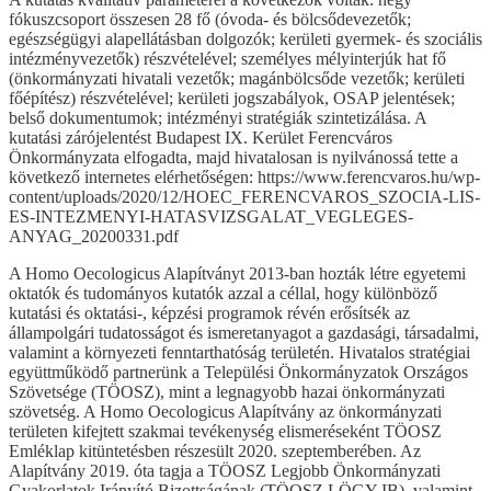
fókuszcsoport összesen 28 fő (óvoda- és bölcsődevezetők;
egészségügyi alapellátásban dolgozók; kerületi gyermek- és szociális
intézményvezetők) részvételével; személyes mélyinterjúk hat fő
(önkormányzati hivatali vezetők; magánbölcsőde vezetők; kerületi
főépítész) részvételével; kerületi jogszabályok, OSAP jelentések;
belső dokumentumok; intézményi stratégiák szintetizálása. A
kutatási zárójelentést Budapest IX. Kerület Ferencváros
Önkormányzata elfogadta, majd hivatalosan is nyilvánossá tette a
következő internetes elérhetőségen: https://www.ferencvaros.hu/wp-
content/uploads/2020/12/HOEC_FERENCVAROS_SZOCIA-LIS-
ES-INTEZMENYI-HATASVIZSGALAT_VEGLEGES-
ANYAG_20200331.pdf
A Homo Oecologicus Alapítványt 2013-ban hozták létre egyetemi
oktatók és tudományos kutatók azzal a céllal, hogy különböző
kutatási és oktatási-, képzési programok révén erősítsék az
állampolgári tudatosságot és ismeretanyagot a gazdasági, társadalmi,
valamint a környezeti fenntarthatóság területén. Hivatalos stratégiai
együttműködő partnerünk a Települési Önkormányzatok Országos
Szövetsége (TÖOSZ), mint a legnagyobb hazai önkormányzati
szövetség. A Homo Oecologicus Alapítvány az önkormányzati
területen kifejtett szakmai tevékenység elismeréseként TÖOSZ
Emléklap kitüntetésben részesült 2020. szeptemberében. Az
Alapítvány 2019. óta tagja a TÖOSZ Legjobb Önkormányzati
Gyakorlatok Irányító Bizottságának (TÖOSZ LÖGY IB), valamint