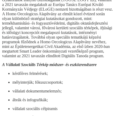
a 2021 tavaszán megalakult az Európa Tanács Európai Kiváló
Kormányzás Védjegy (ELoGE) nemzeti bizottságában is részt vesz.
A Homo Oecologicus Alapítvány az elmúlt közel évtized során
olyan különböző stratégiai kutatásokat gondozott, mint:
termékhamisítási- és fogyasztóvédelmi, digitális oktatásfejlesztési
jellegű, valamint városi, fővárosi kerületi szociális térképek, ifjúsági
és idősügyi koncepciót megalapozó kutatások, intézményi
hatásvizsgálatok. Továbbá olyan speciális tematikájú képzési
programok fűződnek a Homo Oecologicus Alapítvány nevéhez,
mint az Épületenergetikai Civil Akadémia, az első ízben 2020-ban
megtartott Smart Leader önkormányzati vezetőképző program,
valamint az 2021 tavaszán elindított Digitális Tanoda program.
A Vállalati Szociális Térkép módszer- és eszközrendszere
kérdőíves felmérések;
mélyinterjúk; fókuszcsoportok;
vállalati dokumentumelemzés;
ábrák és infografikák;
vállalati szociális célpiramis