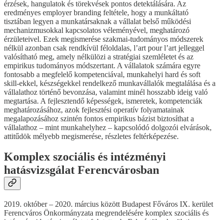
érzések, hangulatok és törekvések pontos detektálására. Az
eredményes employer branding feltétele, hogy a munkáltató
tisztában legyen a munkatársaknak a vállalat belső működési
mechanizmusokkal kapcsolatos véleményével, meghatározó
érzületeivel. Ezek megismerése szakmai-tudományos módszerek
nélkül azonban csak rendkívül féloldalas, l’art pour l’art jelleggel
valósítható meg, amely nélkülözi a stratégiai szemléletet és az
empirikus tudományos módszertant. A vállalatok számára egyre
fontosabb a megfelelő kompetenciával, munkahelyi hard és soft
skill-ekkel, készségekkel rendelkező munkavállalók megtalálása és a
vállalathoz történő bevonzása, valamint minél hosszabb ideig való
megtartása. A fejlesztendő képességek, ismeretek, kompetenciák
meghatározásához, azok fejlesztési operatív folyamatainak
megalapozásához szintén fontos empirikus bázist biztosíthat a
vállalathoz – mint munkahelyhez – kapcsolódó dolgozói elvárások,
attitűdök mélyebb megismerése, részletes feltérképezése.
Komplex szociális és intézményi
hatásvizsgálat Ferencvárosban
2019. október – 2020. március között Budapest Főváros IX. kerület
Ferencváros Önkormányzata megrendelésére komplex szociális és