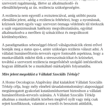
szervezeti rugalmasság, illetve az alkalmazkodó- és
ellenállóképesség az ún. reziliencia szükségességére.
A reziliencia nem egyenlő a rezisztenciával, amíg utóbbi puszta
ellenállást jelent, addig a reziliencia feltételezi, hogy a nyomásnak,
krízisnek kitett egyén vagy szervezet önmaga védelmén túl törekszik
a saját organizmusának hatékony megváltoztatására, egyúttal
alkalmazkodva a merőben új szituációhoz és megváltozott
körülményekhez.
A paradigmatikus sebességgel érkező válságszituációk elemi erővel
bontják meg a status quo-t, amire szükséges reziliens választ adni. A
vállalati humánerőforrás-tervezés egyre fontosabb aspektusa, hogy a
munkavállalók miként tűrik a stresszszituációkat és kríziseket,
továbbá a szervezeti reziliencia megerősítését szolgáló intézkedések
hogyan állíthatók be a munkáltató márkaépítés folyamatába.
Mire jelent megoldást a Vállalati Szociális Térkép?
A Homo Oecologicus Alapítvány által kialakított Vállalati Szociális
Térkép célja, hogy mély elméleti társadalomtudományi alapossággal
megtámogatott gyakorlati kutatásmódszertant biztosítson a vállalati
humánerőforrás-tervezés számára. A Vállalati Szociális Térkép
alkalmas a munkavállalók körében meglévő nyílt vagy még csak
rejtett konfliktusok, valamint a vezetői és beosztotti attitűdök,