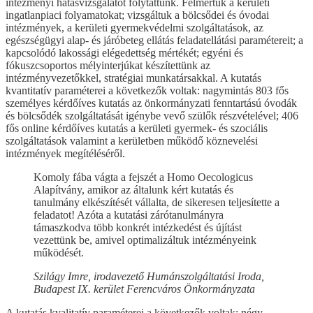
intézményi hatásvizsgálatot folytattunk. Felmértük a kerületi
ingatlanpiaci folyamatokat; vizsgáltuk a bölcsődei és óvodai
intézmények, a kerületi gyermekvédelmi szolgáltatások, az
egészségügyi alap- és járóbeteg ellátás feladatellátási paramétereit; a
kapcsolódó lakossági elégedettség mértékét; egyéni és
fókuszcsoportos mélyinterjúkat készítettünk az
intézményvezetőkkel, stratégiai munkatársakkal. A kutatás
kvantitatív paraméterei a következők voltak: nagymintás 803 fős
személyes kérdőíves kutatás az önkormányzati fenntartású óvodák
és bölcsődék szolgáltatását igénybe vevő szülők részvételével; 406
fős online kérdőíves kutatás a kerületi gyermek- és szociális
szolgáltatások valamint a kerületben működő köznevelési
intézmények megítéléséről.
Komoly fába vágta a fejszét a Homo Oecologicus
Alapítvány, amikor az általunk kért kutatás és
tanulmány elkészítését vállalta, de sikeresen teljesítette a
feladatot! Azóta a kutatási zárótanulmányra
támaszkodva több konkrét intézkedést és újítást
vezettünk be, amivel optimalizáltuk intézményeink
működését.
Szilágy Imre, irodavezető Humánszolgáltatási Iroda,
Budapest IX. kerület Ferencváros Önkormányzata
A kutatás kvalitatív paraméterei a következők voltak: négy