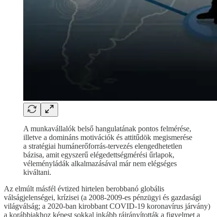
A munkavállalók belső hangulatának pontos felmérése,
illetve a domináns motivációk és attitűdök megismerése
a stratégiai humánerőforrás-tervezés elengedhetetlen
bázisa, amit egyszerű elégedettségmérési űrlapok,
véleményládák alkalmazásával már nem elégséges
kiváltani.
Az elmúlt másfél évtized hirtelen berobbanó globális
válságjelenségei, krízisei (a 2008-2009-es pénzügyi és gazdasági
világválság; a 2020-ban kirobbant COVID-19 koronavírus járvány)
a korábbiakhoz képest sokkal inkább ráirányították a figyelmet a