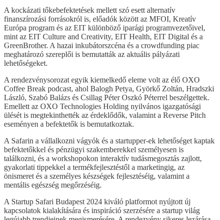
A kockázati tőkebefektetések mellett szó esett alternatív
finanszírozási forrásokról is, előadók között az MFOI, Kreatív
Európa program és az EIT különböző iparági programvezetőivel,
mint az EIT Culture and Creativity, EIT Health, EIT Digital és a
GreenBrother. A hazai inkubátorszcéna és a crowdfunding piac
meghatározó szereplői is bemutatták az aktuális pályázati
lehetőségeket.
A rendezvénysorozat egyik kiemelkedő eleme volt az élő OXO
Coffee Break podcast, ahol Balogh Petya, Györkő Zoltán, Hradszki
László, Szabó Balázs és Csillag Péter Oszkó Péterrel beszélgettek.
Emellett az OXO Technologies Holding nyilvános igazgatósági
ülését is megtekinthették az érdeklődők, valamint a Reverse Pitch
eseményen a befektetők is bemutatkoztak.
A Safarin a vállalkozni vágyók és a startupper-ek lehetőséget kaptak
befektetőkkel és pénzügyi szakemberekkel személyesen is
találkozni, és a workshopokon interaktív tudásmegosztás zajlott,
gyakorlati tippekkel a termékfejlesztéstől a marketingig, az
önismeret és a személyes készségek fejlesztéséig, valamint a
mentális egészség megőrzéséig.
A Startup Safari Budapest 2024 kiváló platformot nyújtott új
kapcsolatok kialakítására és inspiráció szerzésére a startup világ
legújabb trendjeinek megismerésére. A rendezvény sikeres lezárása