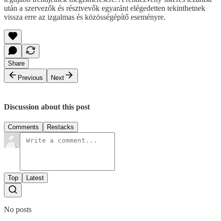
után a szervezők és résztvevők egyaránt elégedetten tekinthetnek
vissza erre az izgalmas és közösségépítő eseményre.
Share
Previous
Next
Discussion about this post
Comments
Restacks
Top
Latest
No posts