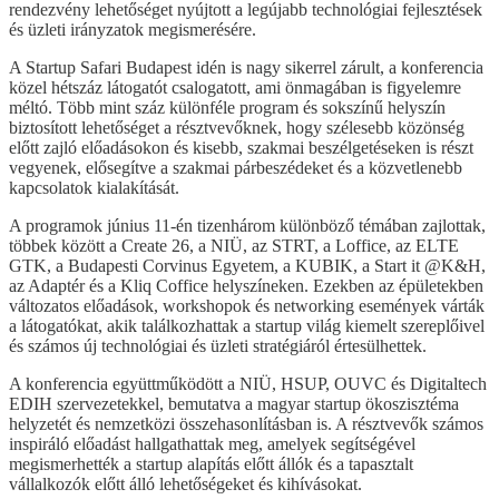
rendezvény lehetőséget nyújtott a legújabb technológiai fejlesztések
és üzleti irányzatok megismerésére.
A Startup Safari Budapest idén is nagy sikerrel zárult, a konferencia
közel hétszáz látogatót csalogatott, ami önmagában is figyelemre
méltó. Több mint száz különféle program és sokszínű helyszín
biztosított lehetőséget a résztvevőknek, hogy szélesebb közönség
előtt zajló előadásokon és kisebb, szakmai beszélgetéseken is részt
vegyenek, elősegítve a szakmai párbeszédeket és a közvetlenebb
kapcsolatok kialakítását.
A programok június 11-én tizenhárom különböző témában zajlottak,
többek között a Create 26, a NIÜ, az STRT, a Loffice, az ELTE
GTK, a Budapesti Corvinus Egyetem, a KUBIK, a Start it @K&H,
az Adaptér és a Kliq Coffice helyszíneken. Ezekben az épületekben
változatos előadások, workshopok és networking események várták
a látogatókat, akik találkozhattak a startup világ kiemelt szereplőivel
és számos új technológiai és üzleti stratégiáról értesülhettek.
A konferencia együttműködött a NIÜ, HSUP, OUVC és Digitaltech
EDIH szervezetekkel, bemutatva a magyar startup ökoszisztéma
helyzetét és nemzetközi összehasonlításban is. A résztvevők számos
inspiráló előadást hallgathattak meg, amelyek segítségével
megismerhették a startup alapítás előtt állók és a tapasztalt
vállalkozók előtt álló lehetőségeket és kihívásokat.