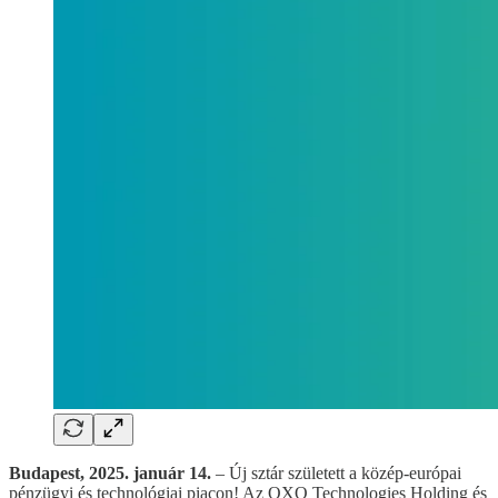
Budapest, 2025. január 14.
– Új sztár született a közép-európai
pénzügyi és technológiai piacon! Az OXO Technologies Holding és