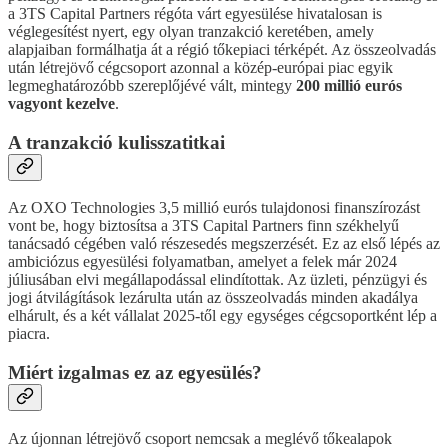
a 3TS Capital Partners régóta várt egyesülése hivatalosan is
véglegesítést nyert, egy olyan tranzakció keretében, amely
alapjaiban formálhatja át a régió tőkepiaci térképét. Az összeolvadás
után létrejövő cégcsoport azonnal a közép-európai piac egyik
legmeghatározóbb szereplőjévé vált, mintegy
200 millió eurós
vagyont kezelve
.
A tranzakció kulisszatitkai
Az OXO Technologies 3,5 millió eurós tulajdonosi finanszírozást
vont be, hogy biztosítsa a 3TS Capital Partners finn székhelyű
tanácsadó cégében való részesedés megszerzését. Ez az első lépés az
ambiciózus egyesülési folyamatban, amelyet a felek már 2024
júliusában elvi megállapodással elindítottak. Az üzleti, pénzügyi és
jogi átvilágítások lezárulta után az összeolvadás minden akadálya
elhárult, és a két vállalat 2025-től egy egységes cégcsoportként lép a
piacra.
Miért izgalmas ez az egyesülés?
Az újonnan létrejövő csoport nemcsak a meglévő tőkealapok