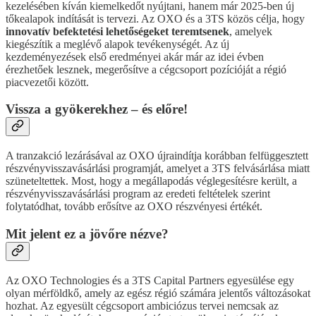
kezelésében kíván kiemelkedőt nyújtani, hanem már 2025-ben új
tőkealapok indítását is tervezi. Az OXO és a 3TS közös célja, hogy
innovatív befektetési lehetőségeket teremtsenek
, amelyek
kiegészítik a meglévő alapok tevékenységét. Az új
kezdeményezések első eredményei akár már az idei évben
érezhetőek lesznek, megerősítve a cégcsoport pozícióját a régió
piacvezetői között.
Vissza a gyökerekhez – és előre!
A tranzakció lezárásával az OXO újraindítja korábban felfüggesztett
részvényvisszavásárlási programját, amelyet a 3TS felvásárlása miatt
szüneteltettek. Most, hogy a megállapodás véglegesítésre került, a
részvényvisszavásárlási program az eredeti feltételek szerint
folytatódhat, tovább erősítve az OXO részvényesi értékét.
Mit jelent ez a jövőre nézve?
Az OXO Technologies és a 3TS Capital Partners egyesülése egy
olyan mérföldkő, amely az egész régió számára jelentős változásokat
hozhat. Az egyesült cégcsoport ambiciózus tervei nemcsak az