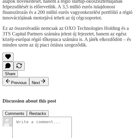
alapok növekedését, hanem a régió startup-ökoszisztémájának
felpezsdítését is előrevetítik. A 3,5 millió eurós tulajdonosi
finanszírozás és a 200 millió eurós vagyonkezelési portfólió a régió
innovációjának motorjává teheti az új cégcsoportot.
Ez az összeolvadás nemcsak az OXO Technologies Holding és a
3TS Capital Partners számára jelent új fejezetet, hanem az egész
közép-európai régió tőkepiaca számára is. A játék elkezdődött – és
minden szem az új piaci óriásra szegeződik.
Share
Previous
Next
Discussion about this post
Comments
Restacks