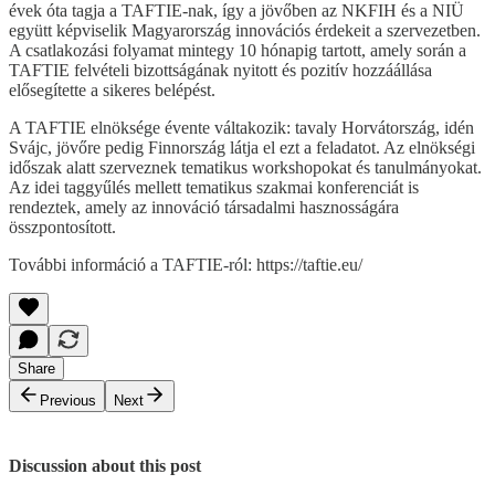
évek óta tagja a TAFTIE-nak, így a jövőben az NKFIH és a NIÜ
együtt képviselik Magyarország innovációs érdekeit a szervezetben.
A csatlakozási folyamat mintegy 10 hónapig tartott, amely során a
TAFTIE felvételi bizottságának nyitott és pozitív hozzáállása
elősegítette a sikeres belépést.
A TAFTIE elnöksége évente váltakozik: tavaly Horvátország, idén
Svájc, jövőre pedig Finnország látja el ezt a feladatot. Az elnökségi
időszak alatt szerveznek tematikus workshopokat és tanulmányokat.
Az idei taggyűlés mellett tematikus szakmai konferenciát is
rendeztek, amely az innováció társadalmi hasznosságára
összpontosított.
További információ a TAFTIE-ról: https://taftie.eu/
Share
Previous
Next
Discussion about this post