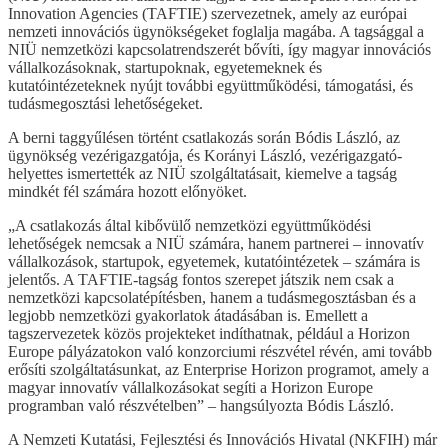
Innovation Agencies (TAFTIE) szervezetnek, amely az európai
nemzeti innovációs ügynökségeket foglalja magába. A tagsággal a
NIÜ nemzetközi kapcsolatrendszerét bővíti, így magyar innovációs
vállalkozásoknak, startupoknak, egyetemeknek és
kutatóintézeteknek nyújt további együttműködési, támogatási, és
tudásmegosztási lehetőségeket.
A berni taggyűlésen történt csatlakozás során Bódis László, az
ügynökség vezérigazgatója, és Korányi László, vezérigazgató-
helyettes ismertették az NIÜ szolgáltatásait, kiemelve a tagság
mindkét fél számára hozott előnyöket.
„A csatlakozás által kibővülő nemzetközi együttműködési
lehetőségek nemcsak a NIÜ számára, hanem partnerei – innovatív
vállalkozások, startupok, egyetemek, kutatóintézetek – számára is
jelentős. A TAFTIE-tagság fontos szerepet játszik nem csak a
nemzetközi kapcsolatépítésben, hanem a tudásmegosztásban és a
legjobb nemzetközi gyakorlatok átadásában is. Emellett a
tagszervezetek közös projekteket indíthatnak, például a Horizon
Europe pályázatokon való konzorciumi részvétel révén, ami tovább
erősíti szolgáltatásunkat, az Enterprise Horizon programot, amely a
magyar innovatív vállalkozásokat segíti a Horizon Europe
programban való részvételben” – hangsúlyozta Bódis László.
A Nemzeti Kutatási, Fejlesztési és Innovációs Hivatal (NKFIH) már