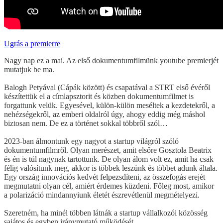
Ugrás a premierre
Nagy nap ez a mai. Az első dokumentumfilmünk youtube premierjét
mutatjuk be ma.
Balogh Petyával (Cápák között) és csapatával a STRT első évéről
készítettük el a címlapsztorit és közben dokumentumfilmet is
forgattunk velük. Egyesével, külön-külön meséltek a kezdetekről, a
nehézségekről, az emberi oldalról úgy, ahogy eddig még máshol
biztosan nem. De ez a történet sokkal többről szól…
2023-ban álmontunk egy nagyot a startup világról szóló
dokumentumfilmről. Olyan merészet, amit elsőre Gosztola Beatrix
és én is túl nagynak tartottunk. De olyan álom volt ez, amit ha csak
félig valósítunk meg, akkor is többek leszünk és többet adunk általa.
Egy ország innovációs kedvét felpezsdíteni, az összefogás erejét
megmutatni olyan cél, amiért érdemes küzdeni. Főleg most, amikor
a polarizáció mindannyiunk életét észrevétlenül megmételyezi.
Szeretném, ha minél többen látnák a startup vállalkozói közösség
sajátos és egyben iránymutató működését.