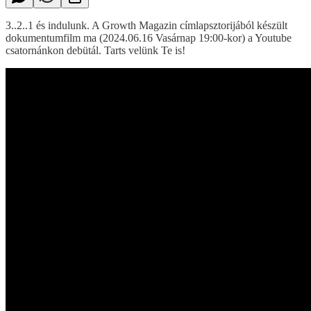
3..2..1 és indulunk. A Growth Magazin címlapsztorijából készült
dokumentumfilm ma (2024.06.16 Vasárnap 19:00-kor) a Youtube
csatornánkon debütál. Tarts velünk Te is!