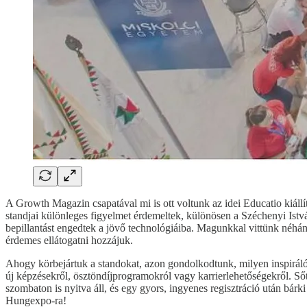
A Growth Magazin csapatával mi is ott voltunk az idei Educatio kiállít
standjai különleges figyelmet érdemeltek, különösen a Széchenyi Istv
bepillantást engedtek a jövő technológiáiba. Magunkkal vittünk néhán
érdemes ellátogatni hozzájuk.
Ahogy körbejártuk a standokat, azon gondolkodtunk, milyen inspiráló
új képzésekről, ösztöndíjprogramokról vagy karrierlehetőségekről. Sőt
szombaton is nyitva áll, és egy gyors, ingyenes regisztráció után bárk
Hungexpo-ra!