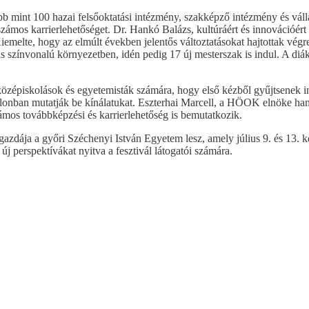
bb mint 100 hazai felsőoktatási intézmény, szakképző intézmény és válla
 számos karrierlehetőséget. Dr. Hankó Balázs, kultúráért és innovációért
iemelte, hogy az elmúlt években jelentős változtatásokat hajtottak vé
 színvonalú környezetben, idén pedig 17 új mesterszak is indul. A di
 középiskolások és egyetemisták számára, hogy első kézből gyűjtsenek i
vilonban mutatják be kínálatukat. Eszterhai Marcell, a HÖOK elnöke ha
ámos továbbképzési és karrierlehetőség is bemutatkozik.
gazdája a győri Széchenyi István Egyetem lesz, amely július 9. és 13. 
 új perspektívákat nyitva a fesztivál látogatói számára.