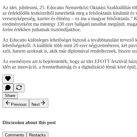
Az idei, jubileumi, 25. Educatio Nemzetközi Oktatási Szakkiállítás tö
az érdeklődők testközelből ismerhetik meg a felsőoktatás kínálatát és
versenyképesség, karrier és élmény – ez ma a magyar felsőoktatás.” K
eredményeként ma mintegy 330 ezer hallgató tanulhat megújult, magas
forint értékben juthatnak ösztöndíjakhoz.
Az Educatio különleges lehetőséget biztosít a továbbtanulást tervező
lehetőségekről. A kiállítók több mint 20 ezer négyzetméteren, két pa
szól, hanem azoknak is, akik már diplomával rendelkeznek, hiszen sz
Az eseményen azt is bejelentették, hogy az idei EFOTT fesztivál házi
idén az innováció, a fenntarthatóság és a digitalizáció témái köré épül,
Share
Previous
Next
Discussion about this post
Comments
Restacks