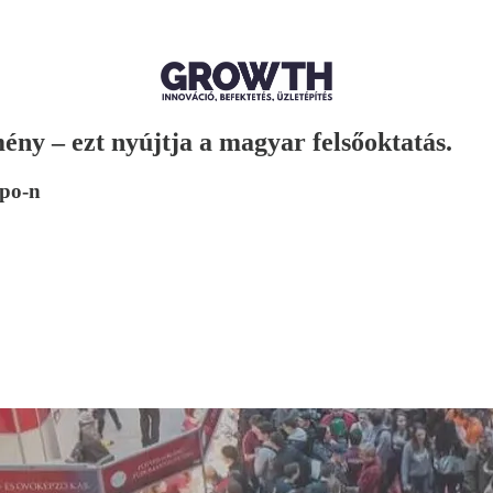
mény – ezt nyújtja a magyar felsőoktatás.
xpo-n