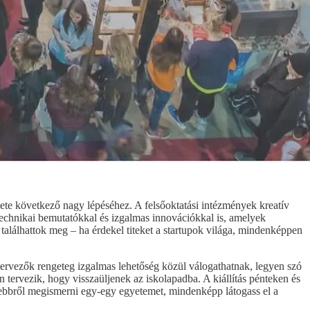
élete következő nagy lépéséhez. A felsőoktatási intézmények kreatív
technikai bemutatókkal és izgalmas innovációkkal is, amelyek
alálhattok meg – ha érdekel titeket a startupok világa, mindenképpen
tervezők rengeteg izgalmas lehetőség közül válogathatnak, legyen szó
 tervezik, hogy visszaüljenek az iskolapadba. A kiállítás pénteken és
özelebbről megismerni egy-egy egyetemet, mindenképp látogass el a