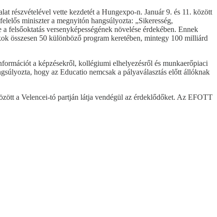
lat részvételével vette kezdetét a Hungexpo-n. Január 9. és 11. között
 felelős miniszter a megnyitón hangsúlyozta: „Sikeresség,
gre a felsőoktatás versenyképességének növelése érdekében. Ennek
ákok összesen 50 különböző program keretében, mintegy 100 milliárd
nformációt a képzésekről, kollégiumi elhelyezésről és munkaerőpiaci
ngsúlyozta, hogy az Educatio nemcsak a pályaválasztás előtt állóknak
között a Velencei-tó partján látja vendégül az érdeklődőket. Az EFOTT