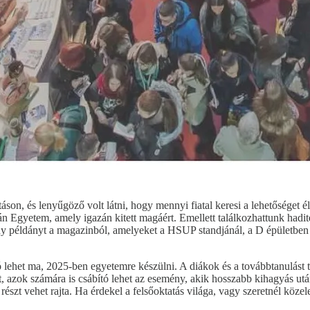
áson, és lenyűgöző volt látni, hogy mennyi fiatal keresi a lehetőséget 
án Egyetem, amely igazán kitett magáért. Emellett találkozhattunk hadi
y példányt a magazinból, amelyeket a HSUP standjánál, a D épületben t
 lehet ma, 2025-ben egyetemre készülni. A diákok és a továbbtanulást 
, azok számára is csábító lehet az esemény, akik hosszabb kihagyás után
i részt vehet rajta. Ha érdekel a felsőoktatás világa, vagy szeretnél k