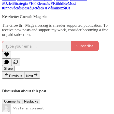
#ÜzletiStratégia
#ÉlőElemzés
#KülddBeMost
#InnovációsBeszélgetések
#VállalkozóiÚt
Készítette: Growth Magazin
The Growth - Magyarország is a reader-supported publication. To
receive new posts and support my work, consider becoming a free
or paid subscriber.
Subscribe
Share
Previous
Next
Discussion about this post
Comments
Restacks