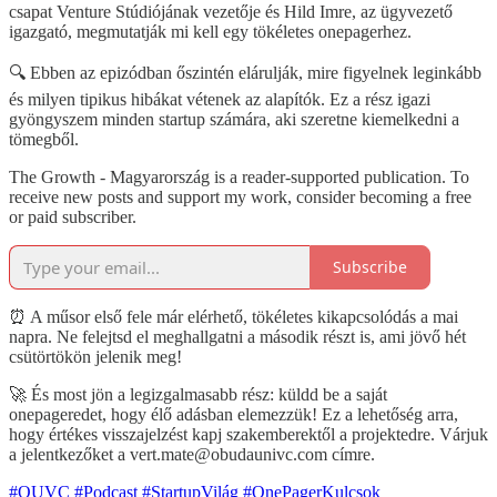
csapat Venture Stúdiójának vezetője és Hild Imre, az ügyvezető
igazgató, megmutatják mi kell egy tökéletes onepagerhez.
🔍 Ebben az epizódban őszintén elárulják, mire figyelnek leginkább
és milyen tipikus hibákat vétenek az alapítók. Ez a rész igazi
gyöngyszem minden startup számára, aki szeretne kiemelkedni a
tömegből.
The Growth - Magyarország is a reader-supported publication. To
receive new posts and support my work, consider becoming a free
or paid subscriber.
Subscribe
⏰ A műsor első fele már elérhető, tökéletes kikapcsolódás a mai
napra. Ne felejtsd el meghallgatni a második részt is, ami jövő hét
csütörtökön jelenik meg!
🚀 És most jön a legizgalmasabb rész: küldd be a saját
onepageredet, hogy élő adásban elemezzük! Ez a lehetőség arra,
hogy értékes visszajelzést kapj szakemberektől a projektedre. Várjuk
a jelentkezőket a vert.mate@obudaunivc.com címre.
#OUVC
#Podcast
#StartupVilág
#OnePagerKulcsok