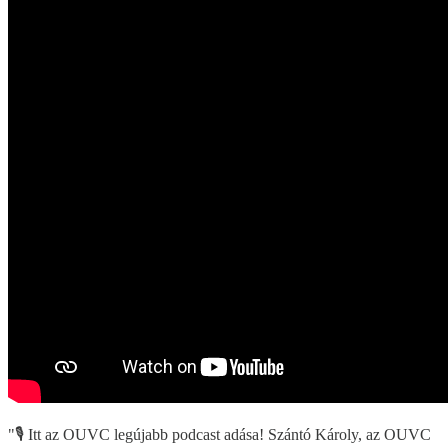
"🎙️ Itt az OUVC legújabb podcast adása! Szántó Károly, az OUVC