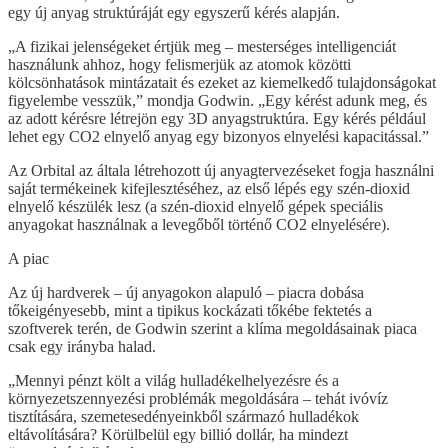
egy új anyag struktúráját egy egyszerű kérés alapján.
„A fizikai jelenségeket értjük meg – mesterséges intelligenciát
használunk ahhoz, hogy felismerjük az atomok közötti
kölcsönhatások mintázatait és ezeket az kiemelkedő tulajdonságokat
figyelembe vesszük,” mondja Godwin. „Egy kérést adunk meg, és
az adott kérésre létrejön egy 3D anyagstruktúra. Egy kérés például
lehet egy CO2 elnyelő anyag egy bizonyos elnyelési kapacitással.”
Az Orbital az általa létrehozott új anyagtervezéseket fogja használni
saját termékeinek kifejlesztéséhez, az első lépés egy szén-dioxid
elnyelő készülék lesz (a szén-dioxid elnyelő gépek speciális
anyagokat használnak a levegőből történő CO2 elnyelésére).
A piac
Az új hardverek – új anyagokon alapuló – piacra dobása
tőkeigényesebb, mint a tipikus kockázati tőkébe fektetés a
szoftverek terén, de Godwin szerint a klíma megoldásainak piaca
csak egy irányba halad.
„Mennyi pénzt költ a világ hulladékelhelyezésre és a
környezetszennyezési problémák megoldására – tehát ivóvíz
tisztítására, szemetesedényeinkből származó hulladékok
eltávolítására? Körülbelül egy billió dollár, ha mindezt