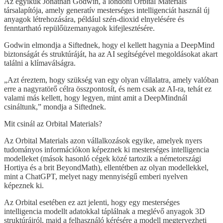
Az egyikük Jonathan Godwin, a londoni Orbital Materials
társalapítója, amely generatív mesterséges intelligenciát használ új
anyagok létrehozására, például szén-dioxid elnyelésére és
fenntartható repülőüzemanyagok kifejlesztésére.
Godwin elmondja a Siftednek, hogy el kellett hagynia a DeepMind
biztonságát és struktúráját, ha az AI segítségével megoldásokat akart
találni a klímaválságra.
„Azt éreztem, hogy szükség van egy olyan vállalatra, amely valóban
erre a nagyratörő célra összpontosít, és nem csak az AI-ra, tehát ez
valami más kellett, hogy legyen, mint amit a DeepMindnál
csináltunk,” mondja a Siftednek.
Mit csinál az Orbital Materials?
Az Orbital Materials azon vállalkozások egyike, amelyek nyers
tudományos információkon képeznek ki mesterséges intelligencia
modelleket (mások hasonló cégek közé tartozik a németországi
Hortiya és a brit BeyondMath), ellentétben az olyan modellekkel,
mint a ChatGPT, melyet nagy mennyiségű emberi nyelven
képeznek ki.
Az Orbital esetében ez azt jelenti, hogy egy mesterséges
intelligencia modellt adatokkal táplálnak a meglévő anyagok 3D
struktúráiról, majd a felhasználó kérésére a modell megtervezheti