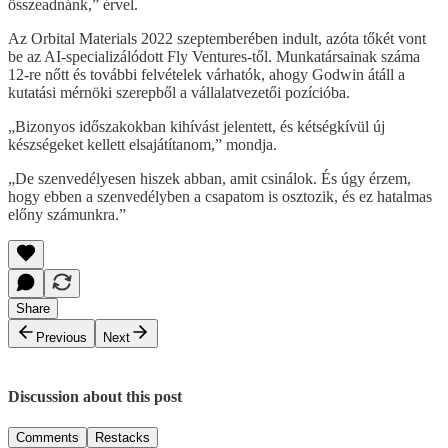
összeadnánk,” érvel.
Az Orbital Materials 2022 szeptemberében indult, azóta tőkét vont
be az AI-specializálódott Fly Ventures-től. Munkatársainak száma
12-re nőtt és további felvételek várhatók, ahogy Godwin átáll a
kutatási mérnöki szerepből a vállalatvezetői pozícióba.
„Bizonyos időszakokban kihívást jelentett, és kétségkívül új
készségeket kellett elsajátítanom,” mondja.
„De szenvedélyesen hiszek abban, amit csinálok. És úgy érzem,
hogy ebben a szenvedélyben a csapatom is osztozik, és ez hatalmas
előny számunkra.”
Share
Previous
Next
Discussion about this post
Comments
Restacks