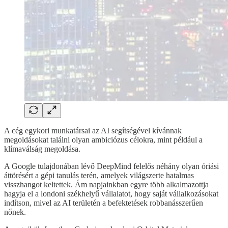
A cég egykori munkatársai az AI segítségével kívánnak
megoldásokat találni olyan ambiciózus célokra, mint például a
klímaválság megoldása.
A Google tulajdonában lévő DeepMind felelős néhány olyan óriási
áttörésért a gépi tanulás terén, amelyek világszerte hatalmas
visszhangot keltettek. Ám napjainkban egyre több alkalmazottja
hagyja el a londoni székhelyű vállalatot, hogy saját vállalkozásokat
indítson, mivel az AI területén a befektetések robbanásszerűen
nőnek.