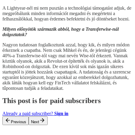
A Lightyear-nél mi nem pusztán a technológiai támogatást adjuk, de
megpróbálunk minden információt megadni és megértetni a
felhasználókkal, hogyan érdemes befektetni és jó döntéseket hozni.
Milyen előnyötök származik abból, hogy a Transferwise-nál
dolgoztatok?
Nagyon tudatosan foglalkoztunk azzal, hogy kik, és milyen módon
érkeznek a csapatba. Nem csak Mihkel és én, de jelenlegi cégünk
40%-a Transferwise-tól vagy mai nevén Wise-tól érkezett. Vannak
köztük olyanok, akik a Revolut-ot építették és olyanok is, akik a
Robinhood-on dolgoztak. De ezen kívül sok más igazán sikeres
startuptól is jöttek hozzánk csapattagok. A tudatosság és a szerencse
egyaránt közrejátszott, hogy azokkal az emberekkel dolgozhatunk,
akik látták hogyan kell egy FinTech vállalatot felskálázni, és
tűpontosan tudják a feladataikat.
This post is for paid subscribers
Already a paid subscriber?
Sign in
Previous
Next