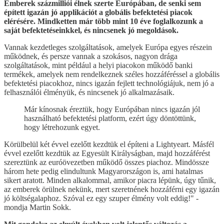
Emberek százmilliói élnek szerte Európában, de senki sem
épített igazán jó applikációt a globális befektetési piacok
elérésére. Mindketten már több mint 10 éve foglalkozunk a
saját befektetéseinkkel, és nincsenek jó megoldások.
Vannak kezdetleges szolgáltatások, amelyek Európa egyes részein
működnek, és persze vannak a szokásos, nagyon drága
szolgáltatások, mint például a helyi piacokon működő banki
termékek, amelyek nem rendelkeznek széles hozzáféréssel a globális
befektetési piacokhoz, nincs igazán fejlett technológiájuk, nem jó a
felhasználói élményük, és nincsenek jó alkalmazásaik.
Már kínosnak éreztük, hogy Európában nincs igazán jól
használható befektetési platform, ezért úgy döntöttünk,
hogy létrehozunk egyet.
Körülbelül két évvel ezelőtt kezdtük el építeni a Lightyeart. Másfél
évvel ezelőtt kezdtük az Egyesült Királyságban, majd hozzáférést
szereztünk az euróövezetben működő összes piachoz. Mindössze
három hete pedig elindultunk Magyarországon is, ami hatalmas
sikert aratott. Minden alkalommal, amikor piacra lépünk, úgy tűnik,
az emberek örülnek nekünk, mert szeretnének hozzáférni egy igazán
jó költségalaphoz. Szóval ez egy szuper élmény volt eddig!" -
mondja Martin Sokk.