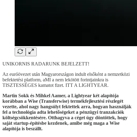
UNIKORNIS RADARUNK BEJELZETT!
Az euróövezet után Magyarországon indult elsőként a nemzetközi
befektetési platform, aMI a nem lekötött forintjainkra is
TISZTESSÉGES kamatot fizet. ITT A LIGHTYEAR.
Martin Sokk és Mihkel Aamer, a Lightyear két alapítója
korábban a Wise (Transferwise) termékfejlesztési részlegét
vezette, ahol nagy hangsúlyt fektettek arra, hogyan használják
fel a technológia adta lehetőségeket a pénzügyi tranzakciók
költségcsökkentésére. Otthagyva a céget úgy döntöttek, hogy
saját startup-építésbe kezdenek, amibe még maga a Wise
alapítója is beszállt.