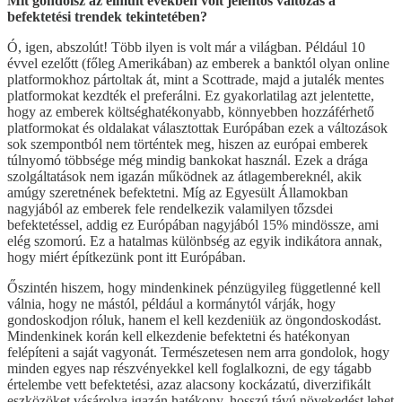
Mit gondolsz az elmúlt években volt jelentős változás a
befektetési trendek tekintetében?
Ó, igen, abszolút! Több ilyen is volt már a világban. Például 10
évvel ezelőtt (főleg Amerikában) az emberek a banktól olyan online
platformokhoz pártoltak át, mint a Scottrade, majd a jutalék mentes
platformokat kezdték el preferálni. Ez gyakorlatilag azt jelentette,
hogy az emberek költséghatékonyabb, könnyebben hozzáférhető
platformokat és oldalakat választottak Európában ezek a változások
sok szempontból nem történtek meg, hiszen az európai emberek
túlnyomó többsége még mindig bankokat használ. Ezek a drága
szolgáltatások nem igazán működnek az átlagembereknél, akik
amúgy szeretnének befektetni. Míg az Egyesült Államokban
nagyjából az emberek fele rendelkezik valamilyen tőzsdei
befektetéssel, addig ez Európában nagyjából 15% mindössze, ami
elég szomorú. Ez a hatalmas különbség az egyik indikátora annak,
hogy miért építkezünk pont itt Európában.
Őszintén hiszem, hogy mindenkinek pénzügyileg függetlenné kell
válnia, hogy ne mástól, például a kormánytól várják, hogy
gondoskodjon róluk, hanem el kell kezdeniük az öngondoskodást.
Mindenkinek korán kell elkezdenie befektetni és hatékonyan
felépíteni a saját vagyonát. Természetesen nem arra gondolok, hogy
minden egyes nap részvényekkel kell foglalkozni, de egy tágabb
értelembe vett befektetési, azaz alacsony kockázatú, diverzifikált
eszközöket vásárolva igazán hatékony, hosszú távú növekedést lehet