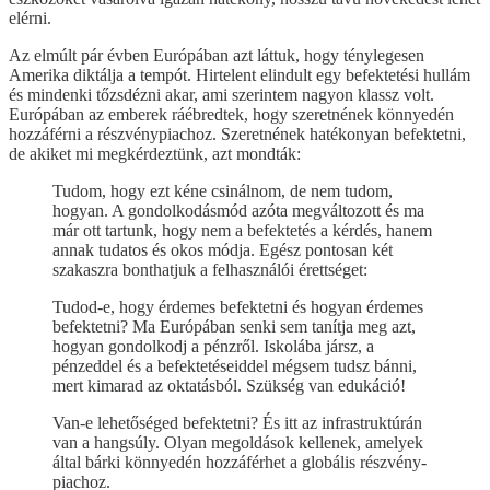
elérni.
Az elmúlt pár évben Európában azt láttuk, hogy ténylegesen
Amerika diktálja a tempót. Hirtelent elindult egy befektetési hullám
és mindenki tőzsdézni akar, ami szerintem nagyon klassz volt.
Európában az emberek ráébredtek, hogy szeretnének könnyedén
hozzáférni a részvénypiachoz. Szeretnének hatékonyan befektetni,
de akiket mi megkérdeztünk, azt mondták:
Tudom, hogy ezt kéne csinálnom, de nem tudom,
hogyan. A gondolkodásmód azóta megváltozott és ma
már ott tartunk, hogy nem a befektetés a kérdés, hanem
annak tudatos és okos módja. Egész pontosan két
szakaszra bonthatjuk a felhasználói érettséget:
Tudod-e, hogy érdemes befektetni és hogyan érdemes
befektetni? Ma Európában senki sem tanítja meg azt,
hogyan gondolkodj a pénzről. Iskolába jársz, a
pénzeddel és a befektetéseiddel mégsem tudsz bánni,
mert kimarad az oktatásból. Szükség van edukáció!
Van-e lehetőséged befektetni? És itt az infrastruktúrán
van a hangsúly. Olyan megoldások kellenek, amelyek
által bárki könnyedén hozzáférhet a globális részvény-
piachoz.