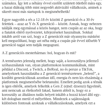
számukra. Így lett a néhány évvel ezelőtt született ötletből mára egy,
a hazai diákság több mint negyedét aktivizáló vállalkozás, aminek a
sikerét most más startupok is megismételhetik!
Egyre nagyobb a rés a 12-18 év közötti Z generáció és a 30 év
felettiek – azaz az Y és X generáció – között. Annak, hogy nehezen
találják meg egymással a közös hangot, nem csupán az az oka, hogy
a fiatalok eltérő nyelvezetet, kifejezéseket használnak. Sokkal
inkább arról van szó, hogy a Z generációt már olyannyira másként
kell megszólítani, hogy azt néha még a csupán pár évvel idősebb Y
generáció tagjai sem tudják megugrani.
A Z generációs mesterhármas: hol, hogyan és mit?
A természetes jelenség mellett, hogy saját, a korosztályra jellemző
szóhasználatuk van, olyan platformokon kommunikálnak, mint
például a Discord, a Twitch, a BeReal, no és persze a TikTok,
amelyeknek használatába a Z generáció természetesen „belenő”, a
korábbi generációknak azonban idő, energia és nem kis elszántság a
platformok megismerésébe beletanulni. Emellett pedig azok a témák
is igen eltérők, amelyek felkeltik a Gen Z (ejtsd: dzsenzi) figyelmét,
ami nemcsak az életkorból fakad, hanem abból is, hogy ez a
korosztály az általános tudás helyett inkább a hozzá közel álló egy-
két dologban merül el mélyebben. Mindezek a sajátosságok
különösen fontosak azoknak a vállalkozásoknak, amelyek ezt a