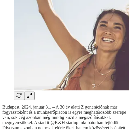
Budapest, 2024. január 31. – A 30 év alatti Z generációnak már
fogyasztóként és a munkaerőpiacon is egyre meghatározóbb szerepe
van, sok cég azonban még mindig küzd a megszólításukkal,
megnyerésükkel. A start it @K&H startup inkubátorban fejlődött
Diverzum azonban nemcsak elérte őket, hanem közösséget is épített