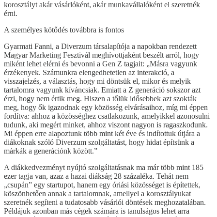
korosztályt akár vásárlóként, akár munkavállalóként el szeretnék
érni.
A személyes kötődés továbbra is fontos
Gyarmati Fanni, a Diverzum társalapítója a napokban rendezett
Magyar Marketing Fesztivál meghívottjaként beszélt arról, hogy
miként lehet elérni és bevonni a Gen Z tagjait: „Másra vagyunk
érzékenyek. Számunkra elengedhetetlen az interakció, a
visszajelzés, a választás, hogy mi döntsük el, mikor és melyik
tartalomra vagyunk kíváncsiak. Emiatt a Z generáció sokszor azt
érzi, hogy nem értik meg. Hiszen a tőlük idősebbek azt szokták
meg, hogy ők igazodnak egy közösség elvárásaihoz, míg mi éppen
fordítva: ahhoz a közösséghez csatlakozunk, amelyikkel azonosulni
tudunk, aki megért minket, ahhoz viszont nagyon is ragaszkodunk.
Mi éppen erre alapoztunk több mint két éve és indítottuk útjára a
diákoknak szóló Diverzum szolgáltatást, hogy hidat építsünk a
márkák a generációnk között.”
A diákkedvezményt nyújtó szolgáltatásnak ma már több mint 185
ezer tagja van, azaz a hazai diákság 28 százaléka. Tehát nem
„csupán” egy startupot, hanem egy óriási közösséget is építettek,
köszönhetően annak a tartalomnak, amellyel a korosztályukat
szeretnék segíteni a tudatosabb vásárlói döntések meghozatalában.
Példájuk azonban más cégek számára is tanulságos lehet arra