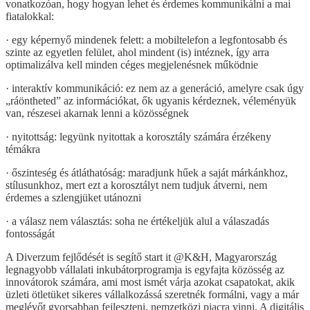
vonatkozóan, hogy hogyan lehet és érdemes kommunikálni a mai
fiatalokkal:
· egy képernyő mindenek felett: a mobiltelefon a legfontosabb és
szinte az egyetlen felület, ahol mindent (is) intéznek, így arra
optimalizálva kell minden céges megjelenésnek működnie
· interaktív kommunikáció: ez nem az a generáció, amelyre csak úgy
„ráöntheted” az információkat, ők ugyanis kérdeznek, véleményük
van, részesei akarnak lenni a közösségnek
· nyitottság: legyünk nyitottak a korosztály számára érzékeny
témákra
· őszinteség és átláthatóság: maradjunk hűek a saját márkánkhoz,
stílusunkhoz, mert ezt a korosztályt nem tudjuk átverni, nem
érdemes a szlengjüket utánozni
· a válasz nem választás: soha ne értékeljük alul a válaszadás
fontosságát
A Diverzum fejlődését is segítő start it @K&H, Magyarország
legnagyobb vállalati inkubátorprogramja is egyfajta közösség az
innovátorok számára, ami most ismét várja azokat csapatokat, akik
üzleti ötletüket sikeres vállalkozássá szeretnék formálni, vagy a már
meglévőt gyorsabban fejleszteni, nemzetközi piacra vinni. A digitális