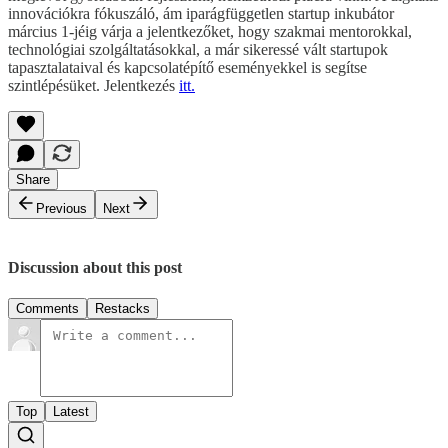
innovációkra fókuszáló, ám iparágfüggetlen startup inkubátor
március 1-jéig várja a jelentkezőket, hogy szakmai mentorokkal,
technológiai szolgáltatásokkal, a már sikeressé vált startupok
tapasztalataival és kapcsolatépítő eseményekkel is segítse
szintlépésüket. Jelentkezés
itt.
Share
Previous
Next
Discussion about this post
Comments
Restacks
Top
Latest