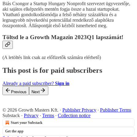
Biás Csongor a Startup Hungary Nonprofit szervezet ügyvezetője,
aki sajátos elképzelés mentén fogja össze a hazai startupokat.
Vitatható gondolkodásmódja a felső néhány százalékra és a
legnagyobb növekedési potenciállal rendelkező alapítókra
összpontosít. Álláspontját első kézből ismerheted meg.
Töltsd le a Growth Magazin 2023Q1 lapszámát!
(A letöltés link csak az előfizetők számára elérhető)
This post is for paid subscribers
Already a paid subscriber?
Sign in
Previous
Next
© 2026 Growth Masters Kft.
·
Publisher Privacy
∙
Publisher Terms
Substack
·
Privacy
∙
Terms
∙
Collection notice
Start your Substack
Get the app