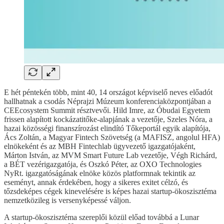
E hét péntekén több, mint 40, 14 országot képviselő neves előadót
hallhatnak a csodás Néprajzi Múzeum konferenciaközpontjában a
CEEcosystem Summit résztvevői. Hild Imre, az Óbudai Egyetem
frissen alapított kockázatitőke-alapjának a vezetője, Szeles Nóra, a
hazai közösségi finanszírozást elindító Tőkeportál egyik alapítója,
Ács Zoltán, a Magyar Fintech Szövetség (a MAFISZ, angolul HFA)
elnökeként és az MBH Fintechlab ügyvezető igazgatójaként,
Márton István, az MVM Smart Future Lab vezetője, Végh Richárd,
a BÉT vezérigazgatója, és Oszkó Péter, az OXO Technologies
NyRt. igazgatóságának elnöke közös platformnak tekintik az
eseményt, annak érdekében, hogy a sikeres exitet célzó, és
tőzsdeképes cégek kinevelésére is képes hazai startup-ökoszisztéma
nemzetközileg is versenyképessé váljon.
A startup-ökoszisztéma szereplői közül előad továbbá a Lunar