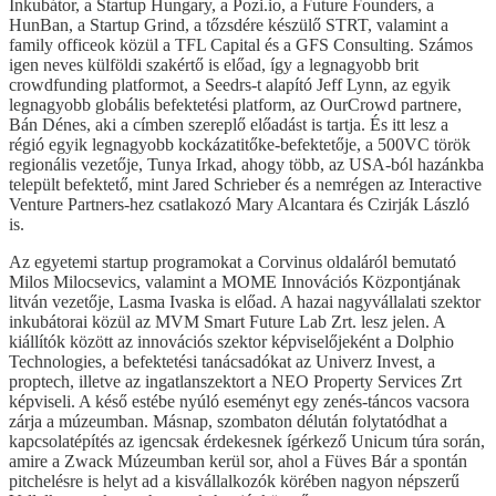
Inkubátor, a Startup Hungary, a Pozi.io, a Future Founders, a
HunBan, a Startup Grind, a tőzsdére készülő STRT, valamint a
family officeok közül a TFL Capital és a GFS Consulting. Számos
igen neves külföldi szakértő is előad, így a legnagyobb brit
crowdfunding platformot, a Seedrs-t alapító Jeff Lynn, az egyik
legnagyobb globális befektetési platform, az OurCrowd partnere,
Bán Dénes, aki a címben szereplő előadást is tartja. És itt lesz a
régió egyik legnagyobb kockázatitőke-befektetője, a 500VC török
regionális vezetője, Tunya Irkad, ahogy több, az USA-ból hazánkba
települt befektető, mint Jared Schrieber és a nemrégen az Interactive
Venture Partners-hez csatlakozó Mary Alcantara és Czirják László
is.
Az egyetemi startup programokat a Corvinus oldaláról bemutató
Milos Milocsevics, valamint a MOME Innovációs Központjának
litván vezetője, Lasma Ivaska is előad. A hazai nagyvállalati szektor
inkubátorai közül az MVM Smart Future Lab Zrt. lesz jelen. A
kiállítók között az innovációs szektor képviselőjeként a Dolphio
Technologies, a befektetési tanácsadókat az Univerz Invest, a
proptech, illetve az ingatlanszektort a NEO Property Services Zrt
képviseli. A késő estébe nyúló eseményt egy zenés-táncos vacsora
zárja a múzeumban. Másnap, szombaton délután folytatódhat a
kapcsolatépítés az igencsak érdekesnek ígérkező Unicum túra során,
amire a Zwack Múzeumban kerül sor, ahol a Füves Bár a spontán
pitchelésre is helyt ad a kisvállalkozók körében nagyon népszerű