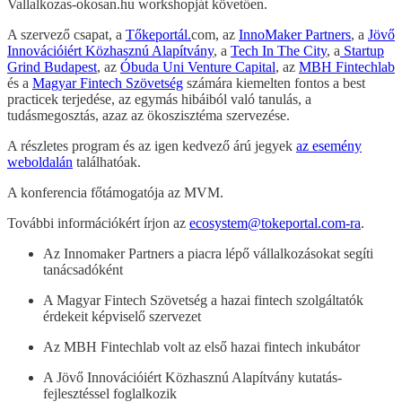
Vallalkozas-okosan.hu workshopját követően.
A szervező csapat, a
Tőkeportál.
com, az
InnoMaker Partners
, a
Jövő
Innovációiért Közhasznú Alapítvány
, a
Tech In The City
, a
Startup
Grind Budapest
, az
Óbuda Uni Venture Capital
, az
MBH Fintechlab
és a
Magyar Fintech Szövetség
számára kiemelten fontos a best
practicek terjedése, az egymás hibáiból való tanulás, a
tudásmegosztás, azaz az ökoszisztéma szervezése.
A részletes program és az igen kedvező árú jegyek
az esemény
weboldalán
találhatóak.
A konferencia főtámogatója az MVM.
További információkért írjon az
ecosystem@tokeportal.com-ra
.
Az Innomaker Partners a piacra lépő vállalkozásokat segíti
tanácsadóként
A Magyar Fintech Szövetség a hazai fintech szolgáltatók
érdekeit képviselő szervezet
Az MBH Fintechlab volt az első hazai fintech inkubátor
A Jövő Innovációiért Közhasznú Alapítvány kutatás-
fejlesztéssel foglalkozik