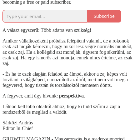
becoming a free or paid subscriber.
Subscribe
A válasz egyszerű: Több adatra van szükség!
Amikor vállalkozóként próbálsz felépíteni valamit, de a rokonok
csak azt tudják kérdezni, hogy mikor lesz végre normális munkád,
az csak zaj. Ha a kollégáid azt mondják, úgysem fog sikerülni, az
csak zaj. Ha egy ismerős azt mondja, ennek nincs értelme, az csak
zaj.
- És ha te ezek alapján feladod az álmod, akkor a zaj képes volt
torzítani a világképed, elmozdított az útról, mert nem volt meg a
fegyvered, hogy tisztán és torzításoktól mentesen dönts.
A fegyver, amit úgy hívunk:
perspektíva
.
Látnod kell több oldalról ahhoz, hogy ki tudd szűrni a zajt a
rendszerből és meglásd a valódit.
Sárközi András
Editor-In-Chief
GROWTH MAGAZIN - Magyarország is a reader-supported