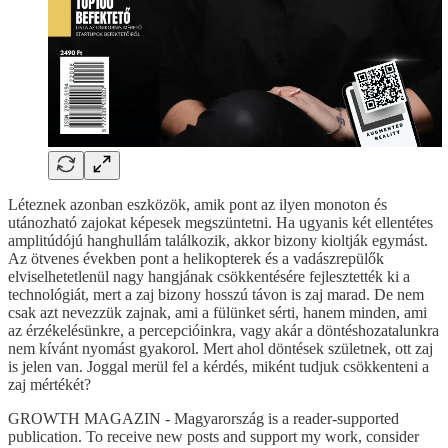
Léteznek azonban eszközök, amik pont az ilyen monoton és
utánozható zajokat képesek megszüntetni. Ha ugyanis két ellentétes
amplitúdójú hanghullám találkozik, akkor bizony kioltják egymást.
Az ötvenes években pont a helikopterek és a vadászrepülők
elviselhetetlenül nagy hangjának csökkentésére fejlesztették ki a
technológiát, mert a zaj bizony hosszú távon is zaj marad. De nem
csak azt nevezzük zajnak, ami a fülünket sérti, hanem minden, ami
az érzékelésünkre, a percepcióinkra, vagy akár a döntéshozatalunkra
nem kívánt nyomást gyakorol. Mert ahol döntések születnek, ott zaj
is jelen van. Joggal merül fel a kérdés, miként tudjuk csökkenteni a
zaj mértékét?
GROWTH MAGAZIN - Magyarország is a reader-supported
publication. To receive new posts and support my work, consider