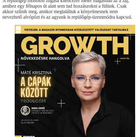
A repülőgép monoton zúgása kilencezer méter magasban az a zaj,
amihez egy félnapos út alatt sem tud hozzászokni a fülünk. Csak
akkor szűnik meg, amikor megtaláltuk a kényelmesnek nem
nevezhető alvópózt és az agyunk is repülőgép-üzemmódra kapcsol.