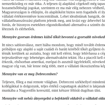
nemzetközileg ez már ritka. A teljesen új alapítású cégeknél még tapas
hozamelsőbbségi jogokat, szerintem ez ma már elég nehezen védhető, e
Magyarországon is eltűnjön, én alapítóként biztos nem fogadnék el il
vállalati értékteremtésre koncentrálnak. Lehet idealistának hangzik, d
vállalatfinanszírozási platform jelenik meg, ami kvázi egy árbevétel f
forrás, de bizonyos esetekben elgondolkodtató alternatíva a szintén d
léteznek és elérhetőek.
Mennyire gyorsan érdemes külső tőkét bevonni a gyorsabb növeke
Itt nincs sablonválasz, mert hiába mondom, hogy minél tovább érdeme
próbáljon egy alapító a saját családi és baráti köréből tőkét gyűjteni é
témák kerülnek az asztalra, hogy mit kell elérni, hogy lehívhassa a c
terjeszkedésre egy lehetséges alternatívaként tekint. Ha a piacról k
érkezik, elsősorban amerikai, európai és ausztrál ügyfelektől, növeke
magyar cég van, bár lenne még több, mert a vállalati ökoszisztéma ké
Mennyire van ez meg Debrecenben?
Teljesen, főleg a mai remote világban. Debreceni székhellyel mindenün
kollégákkal is dolgozunk, teljes értékű csapattagok akárhol is lakja
munkába a Nagyerdőn keresztül, mint kétszer félórát dugóban ülni.
Mennyire volt nehéz átnyergelni a befektetői oldalról a vállalati old