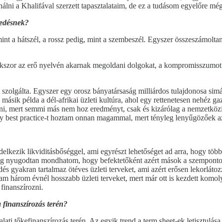
nálni a Khalifával szerzett tapasztalataim, de ez a tudásom egyelőre mé
kedésnek?
, mint a hátszél, a rossz pedig, mint a szembeszél. Egyszer összeszámolt
kszor az erő nyelvén akarnak megoldani dolgokat, a kompromisszumot a
szolgálta. Egyszer egy orosz bányatársaság milliárdos tulajdonosa sim
 másik példa a dél-afrikai üzleti kultúra, ahol egy rettenetesen nehéz g
ni, mert semmi más nem hoz eredményt, csak és kizárólag a nemzetközi 
ny best practice-t hoztam onnan magammal, mert tényleg lenyűgözőek az 
elkezik likviditásbőséggel, ami egyrészt lehetőséget ad arra, hogy több
edig nyugodtan mondhatom, hogy befektetőként azért mások a szemponto
dés gyakran tartalmaz ötéves üzleti terveket, ami azért erősen lekorlát
am három évnél hosszabb üzleti terveket, mert már ott is kezdett komoly
 finanszírozni.
finanszírozás terén?
alati tőkefinanszírozás terén. Az egyik trend a term sheet-ek letisztulá