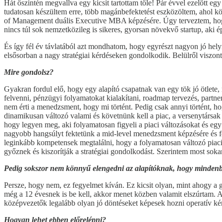
Hát őszintén megvallva egy kicsit tartottam tőle! Pár évvel ezelőtt e
tudatosan készültem erre, több magánbefektetést eszközöltem, ahol kö
of Management duális Executive MBA képzésére. Úgy terveztem, hogy
nincs túl sok nemzetközileg is sikeres, gyorsan növekvő startup, aki 
És így fél év távlatából azt mondhatom, hogy egyrészt nagyon jó helyr
elsősorban a nagy stratégiai kérdéseken gondolkodik. Belülről viszont 
Mire gondolsz?
Gyakran fordul elő, hogy egy alapító csapatnak van egy tök jó ötlete
felvenni, pénzügyi folyamatokat kialakítani, roadmap tervezés, partn
nem érti a menedzsment, hogy mi történt. Pedig csak annyi történt, h
dinamikusan változó valami és követnünk kell a piac, a versenytársak és
hogy legyen meg, aki folyamatosan figyeli a piaci változásokat és egy
nagyobb hangsúlyt fektetünk a mid-level menedzsment képzésére és fel
leginkább kompetensek megtalálni, hogy a folyamatosan változó piaci k
győznek és kiszorítják a stratégiai gondolkodást. Szerintem most so
Pedig sokszor nem könnyű elengedni az alapítóknak, hogy minden
Persze, hogy nem, ez fegyelmet kíván. Ez kicsit olyan, mint ahogy 
még a 12 évesnek is be kell, akkor menet közben valamit elszúrtam. 
középvezetők legalább olyan jó döntéseket képesek hozni operatív kér
Hogyan lehet ebben előrelépni?