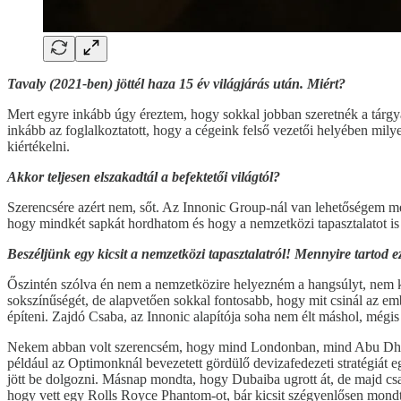
Tavaly (2021-ben) jöttél haza 15 év világjárás után. Miért?
Mert egyre inkább úgy éreztem, hogy sokkal jobban szeretnék a tárgya
inkább az foglalkoztatott, hogy a cégeink felső vezetői helyében mily
kiértékelni.
Akkor teljesen elszakadtál a befektetői világtól?
Szerencsére azért nem, sőt. Az Innonic Group-nál van lehetőségem me
hogy mindkét sapkát hordhatom és hogy a nemzetközi tapasztalatot is
Beszéljünk egy kicsit a nemzetközi tapasztalatról! Mennyire tartod e
Őszintén szólva én nem a nemzetközire helyezném a hangsúlyt, nem kel
sokszínűségét, de alapvetően sokkal fontosabb, hogy mit csinál az em
építeni. Zajdó Csaba, az Innonic alapítója soha nem élt máshol, mégis
Nekem abban volt szerencsém, hogy mind Londonban, mind Abu Dhabiba
például az Optimonknál bevezetett gördülő devizafedezeti stratégiát 
jött be dolgozni. Másnap mondta, hogy Dubaiba ugrott át, de majd cs
hogy vett egy Rolls Royce Phantom-ot, bár kicsit szégyenlősen mondta,