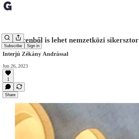
Debrecenből is lehet nemzetközi sikersztori
Subscribe
Sign in
Interjú Zékány Andrással
Jun 26, 2023
1
Share