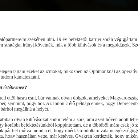
lópartnereim székében ülni. 19 év befektetői karrier során végigjártam
en stratégiai irányt követnék, mik a főbb kihívások és a megoldások. S
legen tartani ezeket az izmokat, miközben az Optimonknál az operatív 
 tudom kamatoztatni.
zt értékesnek?
l ettől hasra esni, bár vannak olyan dolgok, amelyeket Magyarországró
ber, semmint, hogy hol. Az Innonic élő példája ennek, hogy Debrecenből 
 bárhol megállná a helyét.
n olyan kihívásokat sodort elém a sors, ami azért bőven adott lehetős
egy korábbi befektetésünkből koppintottam, de a többiből mára csak jó s
ak pár hét múlva mondja el, hogy miért. Gondoltam valami egészségügyi
 hogy használtan vette, már kétéves. Gyakran kérdezték, hogy miként le