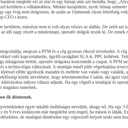
gy barátom megtette ezt az utat és egy hónap után azt mondta, hogy „At
zel kerültem a vállalatokhoz. Miután hazajöttem, nyolc hónap szünetet 
 egy évig nem dolgozom, de aztán az Optimonk olyan lehetőség volt, a
épp CFO-t keres.
e kerültem, másrészt nem is volt olyan vészes az átállás. De azért azt 
az idő nagy részét a mindennapi, operatív dolgok teszik ki. De ennek ne
, megcsinálja, megvan a PFM és a cég gyorsan elkezd növekedni. A cég 
erekkel való kapcsolattartás, ügyfél-szolgálati SLA-k, PPC költések. T
ogy túlságosan befelé, operatív dolgokra koncentrált a csapat. A PFM 
 a techno-lógia változásait. A stratégia minél jobb végrehajtása (executi
 lépéssel előtte igyekszik maradni és mellette van valaki vagy valakik,
elősségi körük növelésére, hogy tehermentesítse Csabát, aki igazi vizio
ihívásokra milyen választ adjunk. Ha egy cégnél a stratégiai és operat
kan magukra ismernek.
ben ők döntsenek.
a gyermekünket egyre inkább önállóságra neveljük, ahogy nő. Ha egy 3
Az én 9 éves kislányom már megölelni sem enged, ha mások is látják. 
désekben, de stratégiai döntéseket egy cégvezető helyett senki nem ho