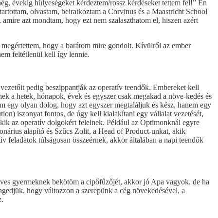
yaég, évekig hülyeségeket kérdeztem/rossz kérdéseket tettem fel!” Én
tartottam, olvastam, beiratkoztam a Corvinus és a Maastricht School
mire azt mondtam, hogy ezt nem szalaszthatom el, hiszen azért
is megértettem, hogy a barátom mire gondolt. Kívülről az ember
m feltétlenül kell így lennie.
vezetőit pedig beszippantják az operatív teendők. Embereket kell
elnek a hetek, hónapok, évek és egyszer csak megakad a növe-kedés és
nem egy olyan dolog, hogy azt egyszer megtaláljuk és kész, hanem egy
on) iszonyat fontos, de úgy kell kialakítani egy vállalat vezetését,
 akik az operatív dolgokért felelnek. Például az Optimonknál egyre
nárius alapító és Szűcs Zolit, a Head of Product-unkat, akik
ív feladatok túlságosan összeérnek, akkor általában a napi teendők
 éves gyermeknek bekötöm a cipőfűzőjét, akkor jó Apa vagyok, de ha
Engedjük, hogy változzon a szerepünk a cég növekedésével, a
z.