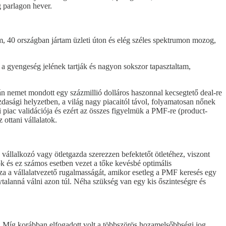
g parlagon hever.
am, 40 országban jártam üzleti úton és elég széles spektrumon mozog,
 gyengeség jelének tartják és nagyon sokszor tapasztaltam,
án nemet mondott egy százmillió dolláros haszonnal kecsegtető deal-re
azdasági helyzetben, a világ nagy piacaitól távol, folyamatosan nőnek
piac validációja és ezért az összes figyelmük a PMF-re (product-
ottani vállalatok.
 vállalkozó vagy ötletgazda szerezzen befektetőt ötletéhez, viszont
k és ez számos esetben vezet a tőke kevésbé optimális
ozza a vállalatvezető rugalmasságát, amikor esetleg a PMF keresés egy
talanná válni azon túl. Néha szükség van egy kis őszinteségre és
sa. Míg korábban elfogadott volt a többszörös hozamelsőbbségi jog,