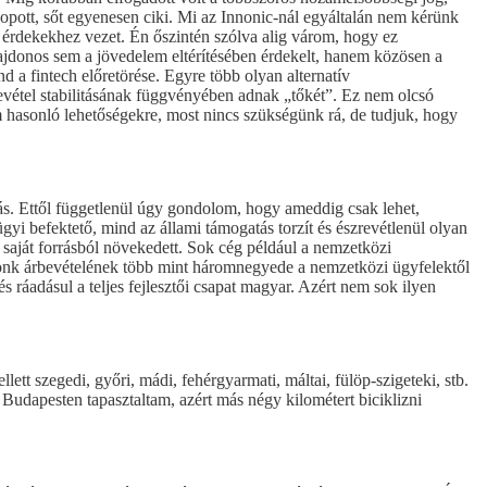
ikopott, sőt egyenesen ciki. Mi az Innonic-nál egyáltalán nem kérünk
 érdekekhez vezet. Én őszintén szólva alig várom, hogy ez
lajdonos sem a jövedelem eltérítésében érdekelt, hanem közösen a
d a fintech előretörése. Egyre több olyan alternatív
rbevétel stabilitásának függvényében adnak „tőkét”. Ez nem olcsó
em hasonló lehetőségekre, most nincs szükségünk rá, de tudjuk, hogy
ás. Ettől függetlenül úgy gondolom, hogy ameddig csak lehet,
zügyi befektető, mind az állami támogatás torzít és észrevétlenül olyan
 saját forrásból növekedett. Sok cég például a nemzetközi
timonk árbevételének több mint háromnegyede a nemzetközi ügyfelektől
 ráadásul a teljes fejlesztői csapat magyar. Azért nem sok ilyen
t szegedi, győri, mádi, fehérgyarmati, máltai, fülöp-szigeteki, stb.
Budapesten tapasztaltam, azért más négy kilométert biciklizni