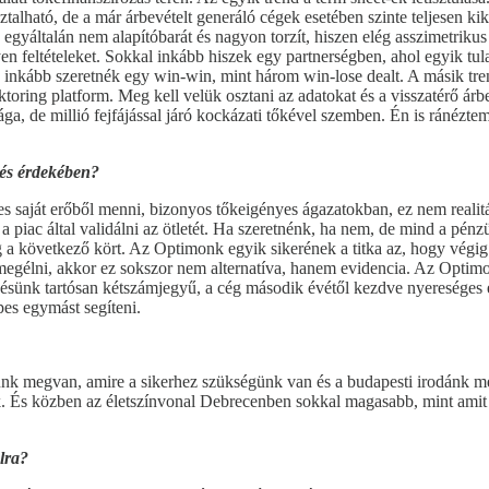
ztalható, de a már árbevételt generáló cégek esetében szinte teljesen k
gyáltalán nem alapítóbarát és nagyon torzít, hiszen elég asszimetrikus
yen feltételeket. Sokkal inkább hiszek egy partnerségben, ahol egyik tu
e inkább szeretnék egy win-win, mint három win-lose dealt. A másik tren
aktoring platform. Meg kell velük osztani az adatokat és a visszatérő á
rága, de millió fejfájással járó kockázati tőkével szemben. Én is ránézt
dés érdekében?
s saját erőből menni, bizonyos tőkeigényes ágazatokban, ez nem realit
s a piac által validálni az ötletét. Ha szeretnénk, ha nem, de mind a pén
ég a következő kört. Az Optimonk egyik sikerének a titka az, hogy végig
ell megélni, akkor ez sokszor nem alternatíva, hanem evidencia. Az Op
désünk tartósan kétszámjegyű, a cég második évétől kezdve nyereséges és
pes egymást segíteni.
k megvan, amire a sikerhez szükségünk van és a budapesti irodánk mellet
nak. És közben az életszínvonal Debrecenben sokkal magasabb, mint amit 
alra?