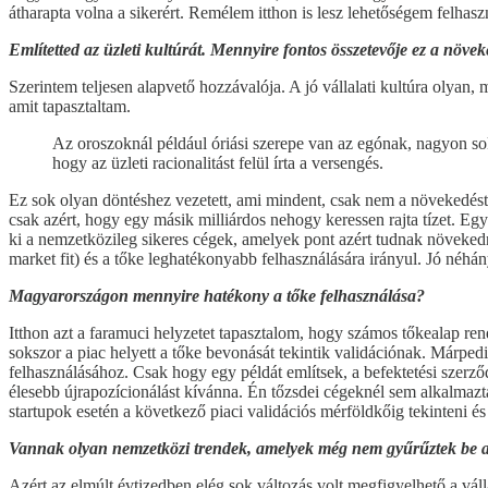
átharapta volna a sikerért. Remélem itthon is lesz lehetőségem felhasz
Említetted az üzleti kultúrát. Mennyire fontos összetevője ez a növe
Szerintem teljesen alapvető hozzávalója. A jó vállalati kultúra olyan
amit tapasztaltam.
Az oroszoknál például óriási szerepe van az egónak, nagyon so
hogy az üzleti racionalitást felül írta a versengés.
Ez sok olyan döntéshez vezetett, ami mindent, csak nem a növekedést 
csak azért, hogy egy másik milliárdos nehogy keressen rajta tízet. Egy
ki a nemzetközileg sikeres cégek, amelyek pont azért tudnak növeked
market fit) és a tőke leghatékonyabb felhasználására irányul. Jó néhá
Magyarországon mennyire hatékony a tőke felhasználása?
Itthon azt a faramuci helyzetet tapasztalom, hogy számos tőkealap rend
sokszor a piac helyett a tőke bevonását tekintik validációnak. Márp
felhasználásához. Csak hogy egy példát említsek, a befektetési szerző
élesebb újrapozícionálást kívánna. Én tőzsdei cégeknél sem alkalmazt
startupok esetén a következő piaci validációs mérföldkőig tekinteni és
Vannak olyan nemzetközi trendek, amelyek még nem gyűrűztek be a 
Azért az elmúlt évtizedben elég sok változás volt megfigyelhető a váll