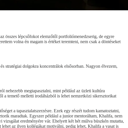
 az összes lépcsőfokot elemzőtől portfoliómenedzserig, de egyre
zerettem volna én magam is értéket teremteni, nem csak a döntéseket
és stratégiai dolgokra koncentrálok elsősorban. Nagyon élvezem,
l nehezebb megtapasztalni, mint például az üzleti kultúra
a temető melletti irodáházból is lehet nemzetközi sikersztorikat
éget a tapasztalatszerzésre. Ezek egy részét tudom kamatoztatni,
ztorik maradtak. Egyszer például a junior mentoráltam, Khalifa, nem
 vizsgálat eredményére vár. Ehelyett két hét múlva büszkén mutatta,
het az ilyen kollégákat motiválni, pedig lehet, Khalifa a vasat is