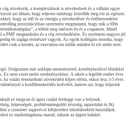
 cég növekszik, a komplexitások is növekednek és a vállalat egyre
viszont azt láttam, hogy teljesen máshogy közelítik meg ezt az egészet.
-ekkel, hogy az idő és az energia a növekedésre és értékteremtésre
 controlling prezentációban szeretném megmutatni, hogy mik a főbb
termékstratégiára”, a többit meg intézem én és a csapatom. Minél
rad a PMF megtartására és a cég növekedésére. És szerintem nagyon jól
árpedig én izgága természet vagyok. Az egyik kollégám mondta, hogy
 ötlet csak a kezdet, az execution-ön múlik minden és ezt senki nem
az egó. Dolgoztam már sokfajta menedzserrel, keménykezűvel főnökkel
k. Ez nem vezet tartós eredményekhez. A sikert a legtöbb ember éves
, ha valaki fenntartható növekedést képes elérni, ekkor lesz 3-5 éves
eljesítménnyel a konfliktuskerülés kedvéért, hanem azt, hogy képesek
nknál ez megvan és igazi család feelingje van a helynek.
ettség, képességek, problémamegoldó készség, tapasztalat és fit).
dául a customer support-ot kifejezetten inkubátorként használjuk.
 máshol ez marketingduma marad, nálunk az éppen babázó