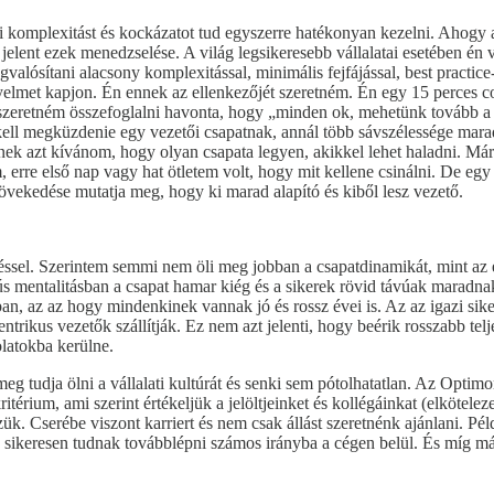
 komplexitást és kockázatot tud egyszerre hatékonyan kezelni. Ahogy a
 jelent ezek menedzselése. A világ legsikeresebb vállalatai esetében én 
alósítani alacsony komplexitással, minimális fejfájással, best practice
 figyelmet kapjon. Én ennek az ellenkezőjét szeretném. Én egy 15 perces
 szeretném összefoglalni havonta, hogy „minden ok, mehetünk tovább a 
al kell megküzdenie egy vezetői csapatnak, annál több sávszélessége ma
ek azt kívánom, hogy olyan csapata legyen, akikkel lehet haladni. M
 erre első nap vagy hat ötletem volt, hogy mit kellene csinálni. De egy
övekedése mutatja meg, hogy ki marad alapító és kiből lesz vezető.
süléssel. Szerintem semmi nem öli meg jobban a csapatdinamikát, mint 
s mentalitásban a csapat hamar kiég és a sikerek rövid távúak maradna
, az az hogy mindenkinek vannak jó és rossz évei is. Az az igazi siker
centrikus vezetők szállítják. Ez nem azt jelenti, hogy beérik rosszabb t
latokba kerülne.
g tudja ölni a vállalati kultúrát és senki sem pótolhatatlan. Az Optimo
térium, ami szerint értékeljük a jelöltjeinket és kollégáinkat (elkötelez
k. Cserébe viszont karriert és nem csak állást szeretnénk ajánlani. Pél
na sikeresen tudnak továbblépni számos irányba a cégen belül. És míg