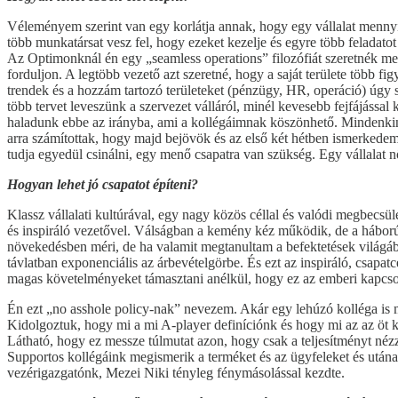
Véleményem szerint van egy korlátja annak, hogy egy vállalat mennyi
több munkatársat vesz fel, hogy ezeket kezelje és egyre több feladatot
Az Optimonknál én egy „seamless operations” filozófiát szeretnék megv
forduljon. A legtöbb vezető azt szeretné, hogy a saját területe több
trendek és a hozzám tartozó területeket (pénzügy, HR, operáció) úgy
több tervet leveszünk a szervezet válláról, minél kevesebb fejfájáss
haladunk ebbe az irányba, ami a kollégáimnak köszönhető. Mindenkin
arra számítottak, hogy majd bejövök és az első két hétben ismerkedem,
tudja egyedül csinálni, egy menő csapatra van szükség. Egy vállalat n
Hogyan lehet jó csapatot építeni?
Klassz vállalati kultúrával, egy nagy közös céllal és valódi megbec
és inspiráló vezetővel. Válságban a kemény kéz működik, de a háború
növekedésben méri, de ha valamit megtanultam a befektetések világában
távlatban exponenciális az árbevételgörbe. És ezt az inspiráló, csapat
magas követelményeket támasztani anélkül, hogy ez az emberi kapcso
Én ezt „no asshole policy-nak” nevezem. Akár egy lehúzó kolléga is me
Kidolgoztuk, hogy mi a mi A-player definíciónk és hogy mi az az öt kri
Látható, hogy ez messze túlmutat azon, hogy csak a teljesítményt nézzü
Supportos kollégáink megismerik a terméket és az ügyfeleket és utá
vezérigazgatónk, Mezei Niki tényleg fénymásolással kezdte.