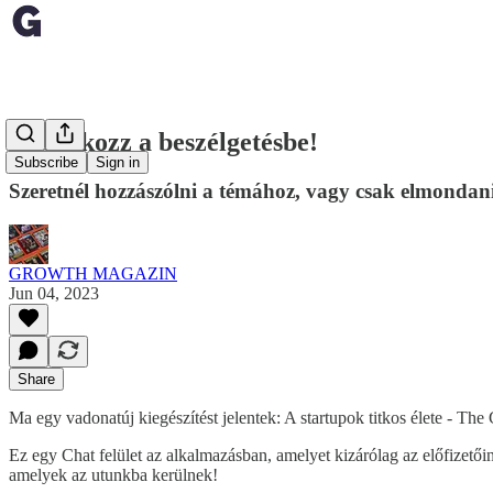
Csatlakozz a beszélgetésbe!
Subscribe
Sign in
Szeretnél hozzászólni a témához, vagy csak elmondan
GROWTH MAGAZIN
Jun 04, 2023
Share
Ma egy vadonatúj kiegészítést jelentek: A startupok titkos élete - Th
Ez egy Chat felület az alkalmazásban, amelyet kizárólag az előfizetőin
amelyek az utunkba kerülnek!