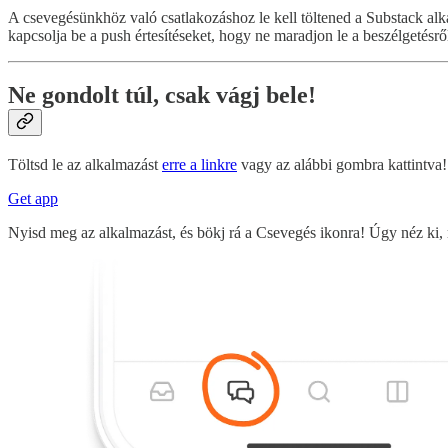
A csevegésünkhöz való csatlakozáshoz le kell töltened a Substack alk
kapcsolja be a push értesítéseket, hogy ne maradjon le a beszélgetésrő
Ne gondolt túl, csak vágj bele!
Töltsd le az alkalmazást
erre a linkre
vagy az alábbi gombra kattintva!
Get app
Nyisd meg az alkalmazást, és bökj rá a Csevegés ikonra! Úgy néz ki, m