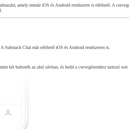
almazást, amely immár iOS és Android rendszerre is elérhető. A cseveg
l.
 A Substack Chat már elérhető iOS és Android rendszeren is.
int két buborék az alsó sávban, és belül a csevegésemhez tartozó sort f