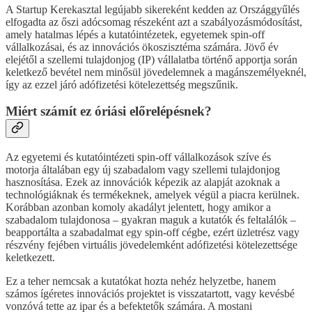
A Startup Kerekasztal legújabb sikereként kedden az Országgyűlés
elfogadta az őszi adócsomag részeként azt a szabályozásmódosítást,
amely hatalmas lépés a kutatóintézetek, egyetemek spin-off
vállalkozásai, és az innovációs ökoszisztéma számára. Jövő év
elejétől a szellemi tulajdonjog (IP) vállalatba történő apportja során
keletkező bevétel nem minősül jövedelemnek a magánszemélyeknél,
így az ezzel járó adófizetési kötelezettség megszűnik.
Miért számít ez óriási előrelépésnek?
Az egyetemi és kutatóintézeti spin-off vállalkozások szíve és
motorja általában egy új szabadalom vagy szellemi tulajdonjog
hasznosítása. Ezek az innovációk képezik az alapját azoknak a
technológiáknak és termékeknek, amelyek végül a piacra kerülnek.
Korábban azonban komoly akadályt jelentett, hogy amikor a
szabadalom tulajdonosa – gyakran maguk a kutatók és feltalálók –
beapportálta a szabadalmat egy spin-off cégbe, ezért üzletrész vagy
részvény fejében virtuális jövedelemként adófizetési kötelezettsége
keletkezett.
Ez a teher nemcsak a kutatókat hozta nehéz helyzetbe, hanem
számos ígéretes innovációs projektet is visszatartott, vagy kevésbé
vonzóvá tette az ipar és a befektetők számára. A mostani