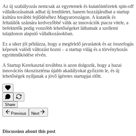
Az új szabályozás nemcsak az egyetemek és kutatóintézetek spin-off
vállalkozásainak adhat új lendületet, hanem hozzájárulhat a startup
kultúra további fejlődéséhez Magyarországon. A kutatók és
feltalálók számára kedvezőbbé válik az innovációk piacra vitele, a
befektetők pedig vonzóbb lehetőségeket láthatnak a szellemi
tulajdonon alapuló vállalkozásokban.
Ez a siker jól példázza, hogy a megfelelő javaslatok és az összefogás
képesek valódi változást hozni – a startup világ és a törvényhozás
együttműködése révén.
A Startup Kerekasztal továbbra is azon dolgozik, hogy a hazai
innovációs ökoszisztéma újabb akadályokat győzzön le, és új
lehetőségek nyíljanak a jövő ígéretes startupjai előtt.
Share
Previous
Next
Discussion about this post