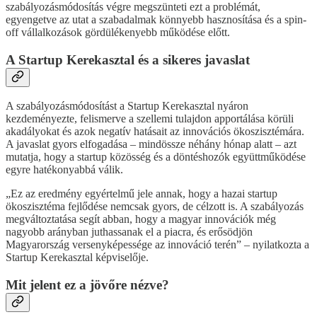
szabályozásmódosítás végre megszünteti ezt a problémát,
egyengetve az utat a szabadalmak könnyebb hasznosítása és a spin-
off vállalkozások gördülékenyebb működése előtt.
A Startup Kerekasztal és a sikeres javaslat
A szabályozásmódosítást a Startup Kerekasztal nyáron
kezdeményezte, felismerve a szellemi tulajdon apportálása körüli
akadályokat és azok negatív hatásait az innovációs ökoszisztémára.
A javaslat gyors elfogadása – mindössze néhány hónap alatt – azt
mutatja, hogy a startup közösség és a döntéshozók együttműködése
egyre hatékonyabbá válik.
„Ez az eredmény egyértelmű jele annak, hogy a hazai startup
ökoszisztéma fejlődése nemcsak gyors, de célzott is. A szabályozás
megváltoztatása segít abban, hogy a magyar innovációk még
nagyobb arányban juthassanak el a piacra, és erősödjön
Magyarország versenyképessége az innováció terén” – nyilatkozta a
Startup Kerekasztal képviselője.
Mit jelent ez a jövőre nézve?