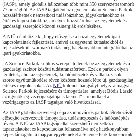
(IASP), amely globális hálózatban több mint 350 szervezetet tömörít
77 országból. Az IASP tagjaként az egyetemi alapú Science Parkok
hozzáférhetnek nemzetközi tudásbázishoz, jógyakorlatokhoz és
értékes kapcsolatokhoz, amelyek hozzájárulnak az egyetemek és
gazdasági szereplők közötti szinergiák erősítéséhez.
A NIÜ célul tűzte ki, hogy elősegítse a hazai egyetemek ipari
kapcsolatainak fejlesztését, amivel az egyetemi kutatásokból és
fejlesztésekből származó tudás még hatékonyabban integrálódhat az
ipari gyakorlatokba.
„A Science Parkok kritikus szerepet töltenek be az egyetemek és a
gazdasági szektor közötti tudástranszferben. Ezek a parkok olyan
területek, ahol az egyetemek, kutatóintézetek és vállalkozások
szoros együttműködése révén közösen hoznak létre új, gazdaságilag
értékes megoldásokat. Az
NIÜ
különös hangsúlyt helyez a magyar
Science Parkok fejlesztésére és támogatására, amelyet Bódis László,
az ügynökség vezérigazgatója is kiemelt” – mondta el a
vezérigazgató az IASP tagságra való hivatkozással.
Az IASP globális szövetség célja az innovációs parkok létrehozását
elősegítő szervezetek támogatása, tudásmegosztás és hálózatépítés
révén. A NIÜ az IASP tagság által szerezhető nemzetközi
tapasztalatokat és kapcsolatokat felhasználva még hatékonyabban
képes támogatni a magyar egyetemeket a Science Park koncepcióik