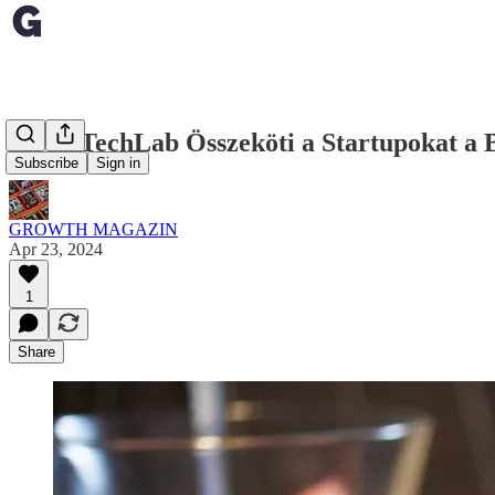
A NakTechLab Összeköti a Startupokat a B
Subscribe
Sign in
GROWTH MAGAZIN
Apr 23, 2024
1
Share