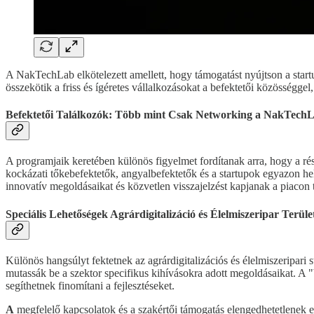
A NakTechLab elkötelezett amellett, hogy támogatást nyújtson a start
összekötik a friss és ígéretes vállalkozásokat a befektetői közösségge
Befektetői Találkozók: Több mint Csak Networking a NakTechL
A programjaik keretében különös figyelmet fordítanak arra, hogy a ré
kockázati tőkebefektetők, angyalbefektetők és a startupok egyazon he
innovatív megoldásaikat és közvetlen visszajelzést kapjanak a piacon
Speciális Lehetőségek Agrárdigitalizáció és Élelmiszeripar Terüle
Különös hangsúlyt fektetnek az agrárdigitalizációs és élelmiszeripari 
mutassák be a szektor specifikus kihívásokra adott megoldásaikat. A "b
segíthetnek finomítani a fejlesztéseket.
A
megfelelő kapcsolatok és a szakértői támogatás elengedhetetlenek e