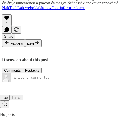
érvényesülhessenek a piacon és megvalósíthassák azokat az innovációk
NakTechLab weboldalára további információkért.
1
Share
Previous
Next
Discussion about this post
Comments
Restacks
Top
Latest
No posts