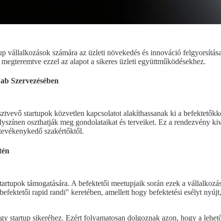
up vállalkozások számára az üzleti növekedés és innováció felgyorsítás
l, megteremtve ezzel az alapot a sikeres üzleti együttműködésekhez.
ab Szervezésében
sztvevő startupok közvetlen kapcsolatot alakíthassanak ki a befektetőkk
lyszínen oszthatják meg gondolataikat és terveiket. Ez a rendezvény ki
 tevékenykedő szakértőktől.
tén
startupok támogatására. A befektetői meetupjaik során ezek a vállalkozá
efektetői rapid randi" keretében, amellett hogy befektetési esélyt nyújt
gy startup sikeréhez. Ezért folyamatosan dolgoznak azon, hogy a lehető