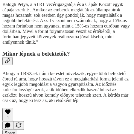
Balogh Petya, a STRT vezérigazgatója és a Cápák Között egyik
cápája szerint: „Amikor az emberek meglátják az állampapírok
magas hozamát, sok esetben úgy gondolják, hogy megtalálták a
legjobb befektetést. Azzal viszont nem számolnak, hogy a 15%-os
hozam forintban nem ugyanaz, mint a 15%-os hozam euróban vagy
dollárban. Mivel a forint folyamatosan veszít az értékéből, a
forintban jegyzett kötvények reálhozama jóval kisebb, mint
amilyennek tűnik.”
Mikor lépnek a befektetők?
Ahogy a TBSZ-ek iránti kereslet növekszik, egyre több befektető
ébred rá arra, hogy hosszú távon ez a megtakarítási forma jelenti az
egyik legjobb megoldást a vagyon gyarapítására. Az időzítés
kulcsfontosságú: azok, akik időben elkezdik használni ezt az
eszközt, hosszú távon komoly előnyre tehetnek szert. A kérdés már
csak az, hogy ki lesz az, aki elsőként lép.
1
Share