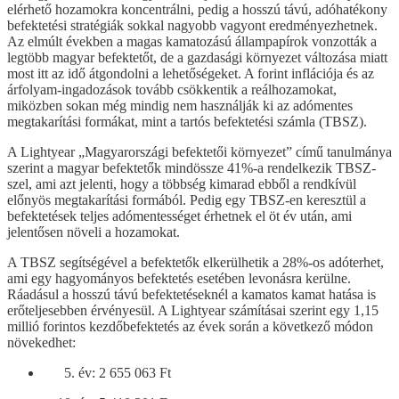
elérhető hozamokra koncentrálni, pedig a hosszú távú, adóhatékony
befektetési stratégiák sokkal nagyobb vagyont eredményezhetnek.
Az elmúlt években a magas kamatozású állampapírok vonzották a
legtöbb magyar befektetőt, de a gazdasági környezet változása miatt
most itt az idő átgondolni a lehetőségeket. A forint inflációja és az
árfolyam-ingadozások tovább csökkentik a reálhozamokat,
miközben sokan még mindig nem használják ki az adómentes
megtakarítási formákat, mint a tartós befektetési számla (TBSZ).
A Lightyear „Magyarországi befektetői környezet” című tanulmánya
szerint a magyar befektetők mindössze 41%-a rendelkezik TBSZ-
szel, ami azt jelenti, hogy a többség kimarad ebből a rendkívül
előnyös megtakarítási formából. Pedig egy TBSZ-en keresztül a
befektetések teljes adómentességet érhetnek el öt év után, ami
jelentősen növeli a hozamokat.
A TBSZ segítségével a befektetők elkerülhetik a 28%-os adóterhet,
ami egy hagyományos befektetés esetében levonásra kerülne.
Ráadásul a hosszú távú befektetéseknél a kamatos kamat hatása is
erőteljesebben érvényesül. A Lightyear számításai szerint egy 1,15
millió forintos kezdőbefektetés az évek során a következő módon
növekedhet:
év: 2 655 063 Ft