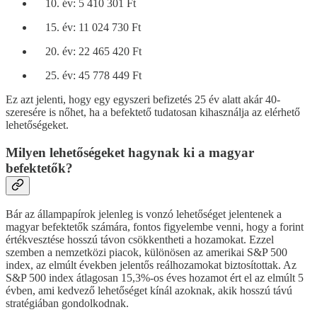
év: 5 410 301 Ft
év: 11 024 730 Ft
év: 22 465 420 Ft
év: 45 778 449 Ft
Ez azt jelenti, hogy egy egyszeri befizetés 25 év alatt akár 40-
szeresére is nőhet, ha a befektető tudatosan kihasználja az elérhető
lehetőségeket.
Milyen lehetőségeket hagynak ki a magyar
befektetők?
Bár az állampapírok jelenleg is vonzó lehetőséget jelentenek a
magyar befektetők számára, fontos figyelembe venni, hogy a forint
értékvesztése hosszú távon csökkentheti a hozamokat. Ezzel
szemben a nemzetközi piacok, különösen az amerikai S&P 500
index, az elmúlt években jelentős reálhozamokat biztosítottak. Az
S&P 500 index átlagosan 15,3%-os éves hozamot ért el az elmúlt 5
évben, ami kedvező lehetőséget kínál azoknak, akik hosszú távú
stratégiában gondolkodnak.