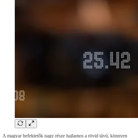
A magyar befektetők nagy része hajlamos a rövid távú, könnyen