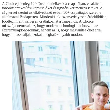
A Choice jelenleg 120 fővel rendelkezik a csapatában, és aktívan
toboroz értékesítési képviselőket és ügyfélsiker menedzsereket. A
cég tervei szerint az elkövetkező évben 50+ csapattagot szeretne
alkalmazni Budapesten. Mindenki, aki szenvedélyesen érdeklődik a
foodtech iránt, szívesen csatlakozhat a csapathoz. A Choice
missziója nemcsak az, hogy modern technológiákat hozzon az
étteremtulajdonosoknak, hanem az is, hogy megtanítsa őket arra,
hogyan használják azokat a leghatékonyabb módon.