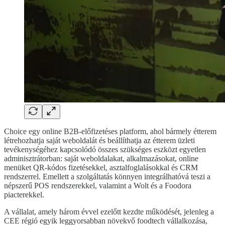
Choice egy online B2B-előfizetéses platform, ahol bármely étterem
létrehozhatja saját weboldalát és beállíthatja az étterem üzleti
tevékenységéhez kapcsolódó összes szükséges eszközt egyetlen
adminisztrátorban: saját weboldalakat, alkalmazásokat, online
menüket QR-kódos fizetésekkel, asztalfoglalásokkal és CRM
rendszerrel. Emellett a szolgáltatás könnyen integrálhatóvá teszi a
népszerű POS rendszerekkel, valamint a Wolt és a Foodora
piacterekkel.
A vállalat, amely három évvel ezelőtt kezdte működését, jelenleg a
CEE régió egyik leggyorsabban növekvő foodtech vállalkozása,