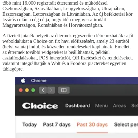
több mint 16,000 regisztrált étteremmel és működéssel
Csehországban, Szlovákiában, Lengyelországban, Ukrajnában,
Észtországban, Lettországban és Litvániában. Az új befektetési kör
lezárása után a cég célja, hogy idén megnyissa irodáit
Magyarországon, Romániában és Horvátországban.
A fizetett jutalék helyett az éttermek egyszerűen létrehozhatják saját
weboldalukat a Choice-on fix havi előfizetésért, amely 23 eurótól
(helyi valuta) indul, és közvetlen rendeléseket kaphatnak. Emellett
az éttermek további widgeteket is beállíthatnak, például
asztalfoglalásokat, POS integrációt, QR fizetéseket és rendeléseket,
valamint integrálhatják a Wolt és a Foodora piactereket egyetlen
táblagépre.