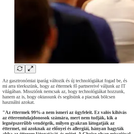
Az gasztronómiai iparág változik és új technológiákat fogad be, és
mi arra törekszünk, hogy az éttermek fő partnereivé váljunk az IT
világában. Missziónk nemcsak az, hogy technológiákat hozzunk,
hanem az is, hogy oktassunk és segítsünk a piacnak bölcsen
használni azokat.
"Az éttermek 99%-a nem ismeri az ügyfeleit. Ez valós kihívás
az étteremtulajdonosok számára, mert nem tudják, kik a
legnépszerűbb vendégeik, milyen gyakran látogatják az
éttermet, mi azoknak az előnyei és allergiái, hányan hagyták
abba az étterem látogatását, és miért. A Choice olyan misszióval