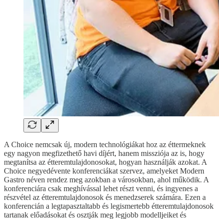
A Choice nemcsak új, modern technológiákat hoz az éttermeknek
egy nagyon megfizethető havi díjért, hanem missziója az is, hogy
megtanítsa az étteremtulajdonosokat, hogyan használják azokat. A
Choice negyedévente konferenciákat szervez, amelyeket Modern
Gastro néven rendez meg azokban a városokban, ahol működik. A
konferenciára csak meghívással lehet részt venni, és ingyenes a
részvétel az étteremtulajdonosok és menedzserek számára. Ezen a
konferencián a legtapasztaltabb és legismertebb étteremtulajdonosok
tartanak előadásokat és osztják meg legjobb modelljeiket és