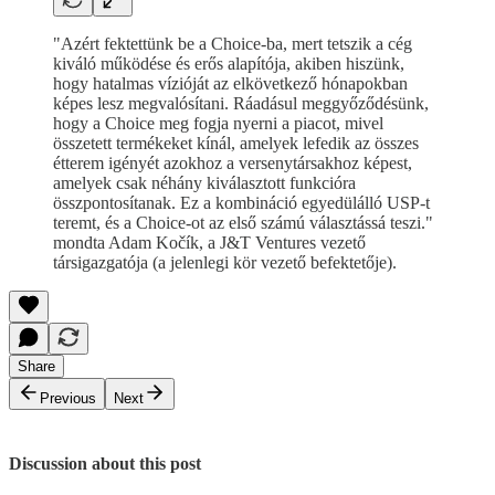
"Azért fektettünk be a Choice-ba, mert tetszik a cég
kiváló működése és erős alapítója, akiben hiszünk,
hogy hatalmas vízióját az elkövetkező hónapokban
képes lesz megvalósítani. Ráadásul meggyőződésünk,
hogy a Choice meg fogja nyerni a piacot, mivel
összetett termékeket kínál, amelyek lefedik az összes
étterem igényét azokhoz a versenytársakhoz képest,
amelyek csak néhány kiválasztott funkcióra
összpontosítanak. Ez a kombináció egyedülálló USP-t
teremt, és a Choice-ot az első számú választássá teszi."
mondta Adam Kočík, a J&T Ventures vezető
társigazgatója (a jelenlegi kör vezető befektetője).
Share
Previous
Next
Discussion about this post