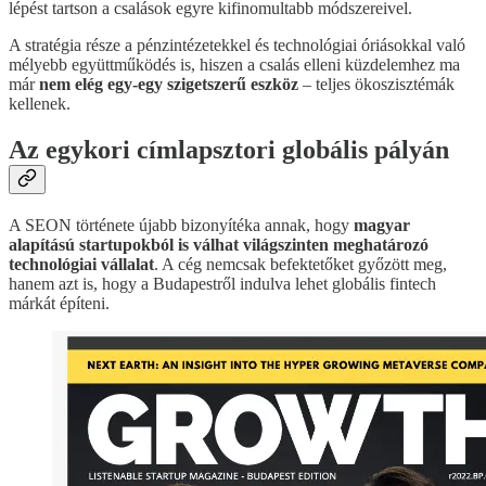
lépést tartson a csalások egyre kifinomultabb módszereivel.
A stratégia része a pénzintézetekkel és technológiai óriásokkal való
mélyebb együttműködés is, hiszen a csalás elleni küzdelemhez ma
már
nem elég egy-egy szigetszerű eszköz
– teljes ökoszisztémák
kellenek.
Az egykori címlapsztori globális pályán
A SEON története újabb bizonyítéka annak, hogy
magyar
alapítású startupokból is válhat világszinten meghatározó
technológiai vállalat
. A cég nemcsak befektetőket győzött meg,
hanem azt is, hogy a Budapestről indulva lehet globális fintech
márkát építeni.