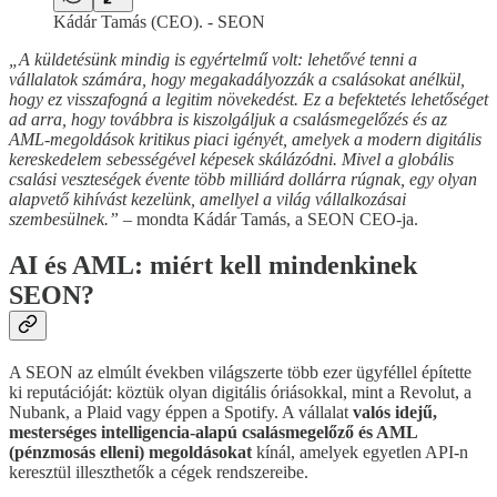
Kádár Tamás (CEO). - SEON
„A küldetésünk mindig is egyértelmű volt: lehetővé tenni a
vállalatok számára, hogy megakadályozzák a csalásokat anélkül,
hogy ez visszafogná a legitim növekedést. Ez a befektetés lehetőséget
ad arra, hogy továbbra is kiszolgáljuk a csalásmegelőzés és az
AML-megoldások kritikus piaci igényét, amelyek a modern digitális
kereskedelem sebességével képesek skálázódni. Mivel a globális
csalási veszteségek évente több milliárd dollárra rúgnak, egy olyan
alapvető kihívást kezelünk, amellyel a világ vállalkozásai
szembesülnek.”
– mondta Kádár Tamás, a SEON CEO-ja.
AI és AML: miért kell mindenkinek
SEON?
A SEON az elmúlt években világszerte több ezer ügyféllel építette
ki reputációját: köztük olyan digitális óriásokkal, mint a Revolut, a
Nubank, a Plaid vagy éppen a Spotify. A vállalat
valós idejű,
mesterséges intelligencia-alapú csalásmegelőző és AML
(pénzmosás elleni) megoldásokat
kínál, amelyek egyetlen API-n
keresztül illeszthetők a cégek rendszereibe.