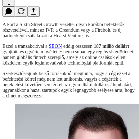
1
A kört a Sixth Street Growth vezette, olyan korábbi befektetők
részvételével, mint az IVP, a Creandum vagy a Firebolt, és új
partnerként csatlakozott a Hearst Ventures is.
Ezzel a tranzakcióval a
SEON
eddig összesen
187 millió dollárt
gyűjtött, és egyértelművé tette: nem csupán egy régiós sikertörténet,
hanem globális fintech szereplő, amely az online csalások elleni
küzdelem egyik leginnovatívabb technológiai platformját építi.
Szerkesztőségünk belső forrásokból megtudta, hogy a cég ezzel a
befektetési körrel még nem lett unikornis, vagyis a cégérték a
befektetést követően sem éri el az egy milliárd dolláros álomhatárt,
ugyanakkor a hazai startupok egyik legnagyobb esélyese arra, hogy
a címet megszerezze.