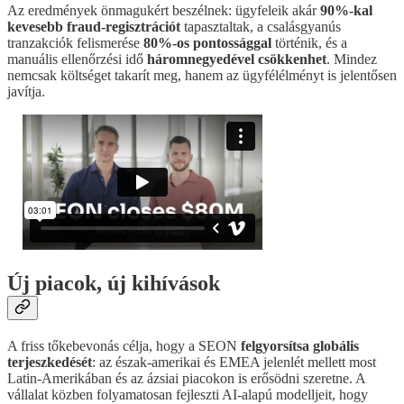
Az eredmények önmagukért beszélnek: ügyfeleik akár
90%-kal
kevesebb fraud-regisztrációt
tapasztaltak, a csalásgyanús
tranzakciók felismerése
80%-os pontossággal
történik, és a
manuális ellenőrzési idő
háromnegyedével csökkenhet
. Mindez
nemcsak költséget takarít meg, hanem az ügyfélélményt is jelentősen
javítja.
Új piacok, új kihívások
A friss tőkebevonás célja, hogy a SEON
felgyorsítsa globális
terjeszkedését
: az észak-amerikai és EMEA jelenlét mellett most
Latin-Amerikában és az ázsiai piacokon is erősödni szeretne. A
vállalat közben folyamatosan fejleszti AI-alapú modelljeit, hogy