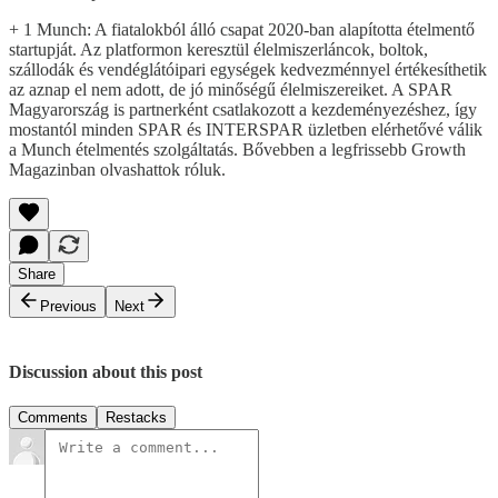
+ 1 Munch: A fiatalokból álló csapat 2020-ban alapította ételmentő
startupját. Az platformon keresztül élelmiszerláncok, boltok,
szállodák és vendéglátóipari egységek kedvezménnyel értékesíthetik
az aznap el nem adott, de jó minőségű élelmiszereiket. A SPAR
Magyarország is partnerként csatlakozott a kezdeményezéshez, így
mostantól minden SPAR és INTERSPAR üzletben elérhetővé válik
a Munch ételmentés szolgáltatás. Bővebben a legfrissebb Growth
Magazinban olvashattok róluk.
Share
Previous
Next
Discussion about this post
Comments
Restacks