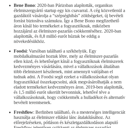
Bene Bono
: 2020-ban Párizsban alapították, organikus
élelmiszergyártó startup egy kis csavarral. A cég közvetlenül a
gazdáktól vásárolja a “szépséghibás” zöldségeket, új bevételi
forrást biztosítva számukra. Így a Bene Bono megfizethető
áron kínál bio termékeket a fogyasztóknak, miközben
hozzájárul az élelmiszer-pazarlás csökkentéséhez. 2020-ban
alapították, és 8,8 millió eurót húztak be eddig a
növekedésükhöz.
Foodsi
: Varsóban található a székhelyük. Egy
mobilalkalmazást hoztak létre, mely az élelmiszer-pazarlás
ellen küzd, és lehetőséget kínál a fogyasztóknak élelmiszerek
kedvezményes vásárlására, mivel a vállalkozások általában
több élelmiszert készítenek, mint amennyit valójában el
tudnak adni. A Foodsi segít ezeket a vállalkozásokat olyan
fogyasztókkal összekapcsolni, akik megvásárolhatják a nem
eladott termékeket kedvezményes áron. 2019-ben alapították,
és 1,5 millió eurót sikerült bevonniuk, lehetővé téve a
vállalkozásoknak, hogy csökkentsék a hulladékot és alternatív
bevételt teremtsenek.
Freshflow
: Berlinben található, és a mesterséges intelligenciát
használja az élelmiszer ellátási lánc átalakításához. Az
előrejelzéseken, pótláson és készletgazdálkodáson alapuló
Freshflow jelentősen csökkenti az élelmiszer-pazarlást,