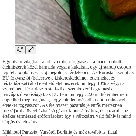
Egy olyan világban, ahol az emberi fogyasztásra piacra dobott
élelmiszerek közel harmada végzi a kukában, egy új startup csoport
lép fel a globális válság megoldása érdekében. Az Eurostat szerint az
EU fogyasztói (beleértve a kiskereskedelmet, éttermeket és
háztartásokat) által elérhető élelmiszerek mintegy 10%-a végzi a
szemétben. Ez a riasztó statisztika szembekerül egy másik
lenyűgöző valósággal: az EU-ban mintegy 32,6 millió ember nem
engedheti meg magának, hogy minden második napon minőségi
ételeket fogyasszon. Az élelmiszer-pazarlás jelentős mértékben
hozzájárul a üvegházhatású gázok kibocsátásához, és pazarolja az
értékes természeti erőforrásokat, így a változásra való felhívás mind
sürgős és releváns.
Milánótól Párizsig, Varsótól Berlinig és még tovább is, fiatal