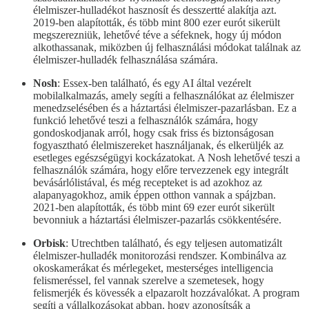
élelmiszer-hulladékot hasznosít és desszertté alakítja azt.
2019-ben alapították, és több mint 800 ezer eurót sikerült
megszerezniük, lehetővé téve a séfeknek, hogy új módon
alkothassanak, miközben új felhasználási módokat találnak az
élelmiszer-hulladék felhasználása számára.
Nosh
: Essex-ben található, és egy AI által vezérelt
mobilalkalmazás, amely segíti a felhasználókat az élelmiszer
menedzselésében és a háztartási élelmiszer-pazarlásban. Ez a
funkció lehetővé teszi a felhasználók számára, hogy
gondoskodjanak arról, hogy csak friss és biztonságosan
fogyasztható élelmiszereket használjanak, és elkerüljék az
esetleges egészségügyi kockázatokat. A Nosh lehetővé teszi a
felhasználók számára, hogy előre tervezzenek egy integrált
bevásárlólistával, és még recepteket is ad azokhoz az
alapanyagokhoz, amik éppen otthon vannak a spájzban.
2021-ben alapították, és több mint 69 ezer eurót sikerült
bevonniuk a háztartási élelmiszer-pazarlás csökkentésére.
Orbisk
: Utrechtben található, és egy teljesen automatizált
élelmiszer-hulladék monitorozási rendszer. Kombinálva az
okoskamerákat és mérlegeket, mesterséges intelligencia
felismeréssel, fel vannak szerelve a szemetesek, hogy
felismerjék és kövessék a elpazarolt hozzávalókat. A program
segíti a vállalkozásokat abban, hogy azonosítsák a