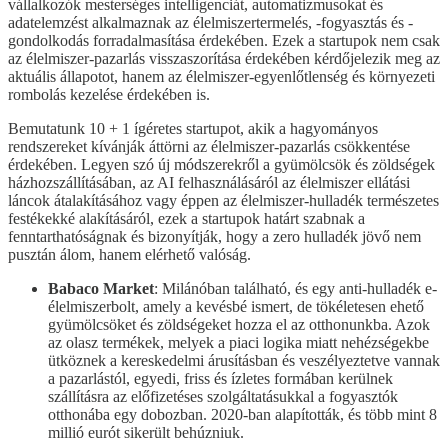
vállalkozók mesterséges intelligenciát, automatizmusokat és
adatelemzést alkalmaznak az élelmiszertermelés, -fogyasztás és -
gondolkodás forradalmasítása érdekében. Ezek a startupok nem csak
az élelmiszer-pazarlás visszaszorítása érdekében kérdőjelezik meg az
aktuális állapotot, hanem az élelmiszer-egyenlőtlenség és környezeti
rombolás kezelése érdekében is.
Bemutatunk 10 + 1 ígéretes startupot, akik a hagyományos
rendszereket kívánják áttörni az élelmiszer-pazarlás csökkentése
érdekében. Legyen szó új módszerekről a gyümölcsök és zöldségek
házhozszállításában, az AI felhasználásáról az élelmiszer ellátási
láncok átalakításához vagy éppen az élelmiszer-hulladék természetes
festékekké alakításáról, ezek a startupok határt szabnak a
fenntarthatóságnak és bizonyítják, hogy a zero hulladék jövő nem
pusztán álom, hanem elérhető valóság.
Babaco Market
: Milánóban található, és egy anti-hulladék e-
élelmiszerbolt, amely a kevésbé ismert, de tökéletesen ehető
gyümölcsöket és zöldségeket hozza el az otthonunkba. Azok
az olasz termékek, melyek a piaci logika miatt nehézségekbe
ütköznek a kereskedelmi árusításban és veszélyeztetve vannak
a pazarlástól, egyedi, friss és ízletes formában kerülnek
szállításra az előfizetéses szolgáltatásukkal a fogyasztók
otthonába egy dobozban. 2020-ban alapították, és több mint 8
millió eurót sikerült behúzniuk.