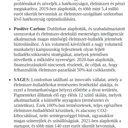
problémákat és növeljék a hatékonyságot, élelmiszert és pénzt
megtakarítva. 2019-ben alapították, és több mint 5,4 millió
eurót sikerült bevonniuk az élelmiszer-szolgáltató szektorban
lévő hatékonyság optimalizálására.
Positive Carbon
: Dublinban alapították, és szabadalmaztatott
szenzorokat és élelmiszer-detektáló mesterséges intelligenciát
alkalmaznak magas minőségű élelmiszer-hulladék jelentések
biztosításához. A kis volumenű kávézóktól a nagy volumenű
munkahelyi kampuszokig fejlesztenek olyan fejlett
hulladékcsökkentési stratégiákat, amelyek jelentősen
növelhetik a működési nyereséget. 2020-ban alapították,
finanszírozásukról nincsenek részletek, de céljuk az, hogy
felhasználóik élelmiszer-pazarlását 50%-kal csökkentsék.
SAGES
: Londonban található az innovatív vállalat, amely a
élelmiszer-hulladékokat természetes festékekké alakítja, és
ezzel a fenntarthatóságot helyezi előtérbe a divat területén.
Pigmenteket állítanak elő egy élénk 12 színű skálán, melyek
alkalmazhatók a különféle anyagokra (természetes és
szintetikus). Ezek 100%-ban természetesek, teljes egészében
élelmiszer-hulladékból készülnek, és alacsony CO2-
kibocsátással, netto semlegességgel bírnak, ugyanakkor
magas színerejűek és színállóságúak. 2021-ben alapították a
startupot, és több mint 140 ezer eurót sikerült bevonniuk.